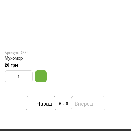
Артикул: DK86
Мухомор
20 грн
Назад
Вперед
6
з 6