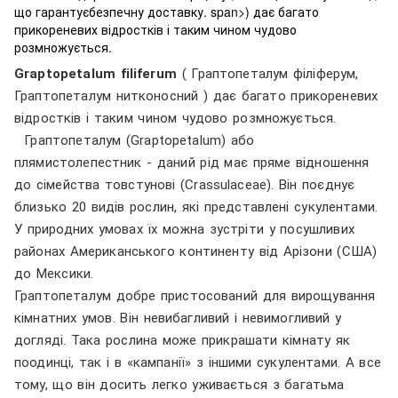
що гарантуєбезпечну доставку. span>) дає багато
прикореневих відростків і таким чином чудово
розмножується.
Graptopetalum filiferum
( Граптопеталум
філіферум,
Граптопеталум нитконосний
) дає багато прикореневих
відростків і таким чином чудово розмножується.
Граптопеталум (Graptopetalum) або
плямистолепестник - даний рід має пряме відношення
до сімейства товстунові (Crassulaceae). Він поєднує
близько 20 видів рослин, які представлені сукулентами.
У природних умовах їх можна зустріти у посушливих
районах Американського континенту від Арізони (США)
до Мексики.
Граптопеталум добре пристосований для вирощування
кімнатних умов. Він невибагливий і невимогливий у
догляді. Така рослина може прикрашати кімнату як
поодинці, так і в «кампанії» з іншими сукулентами. А все
тому, що він досить легко уживається з багатьма