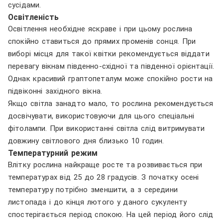
сусідами.
Освітленість
Освітлення необхідне яскраве і при цьому рослина
спокійно ставиться до прямих променів сонця. При
виборі місця для такої квітки рекомендується віддати
перевагу вікнам південно-східної та південної орієнтації.
Однак красивий граптопеталум може спокійно рости на
підвіконні західного вікна.
Якщо світла занадто мало, то рослина рекомендується
досвічувати, використовуючи для цього спеціальні
фітолампи. При використанні світла слід витримувати
довжину світлового дня близько 10 годин.
Температурний режим
Влітку рослина найкраще росте та розвивається при
температурах від 25 до 28 градусів. З початку осені
температуру потрібно зменшити, а з середини
листопада і до кінця лютого у даного сукуленту
спостерігається період спокою. На цей період його слід