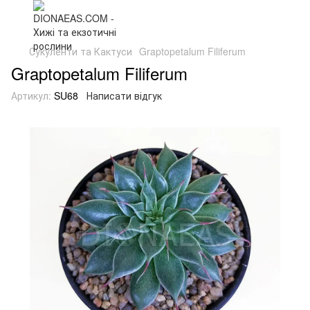
Сукуленти та Кактуси
Graptopetalum Filiferum
Graptopetalum Filiferum
Артикул:
SU68
Написати відгук