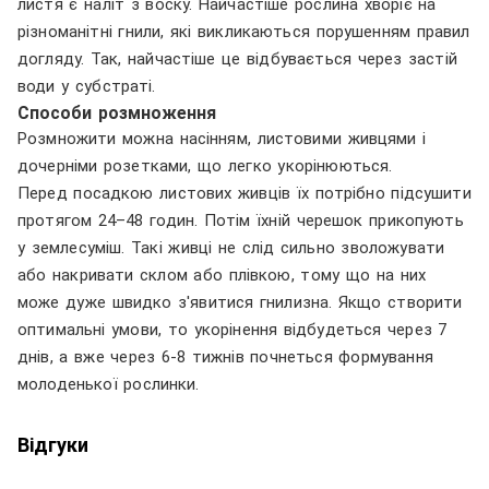
листя є наліт з воску. Найчастіше рослина хворіє на
різноманітні гнили, які викликаються порушенням правил
догляду. Так, найчастіше це відбувається через застій
води у субстраті.
Способи розмноження
Розмножити можна насінням, листовими живцями і
дочерніми розетками, що легко укорінюються.
Перед посадкою листових живців їх потрібно підсушити
протягом 24–48 годин. Потім їхній черешок прикопують
у землесуміш. Такі живці не слід сильно зволожувати
або накривати склом або плівкою, тому що на них
може дуже швидко з'явитися гнилизна. Якщо створити
оптимальні умови, то укорінення відбудеться через 7
днів, а вже через 6-8 тижнів почнеться формування
молоденької рослинки.
Відгуки