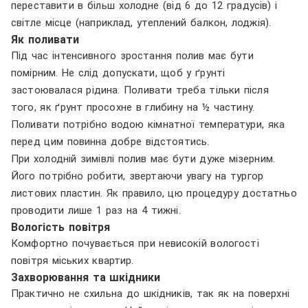
переставити в більш холодне (від 6 до 12 градусів) і
світле місце (наприклад, утеплений балкон, лоджія).
Як поливати
Під час інтенсивного зростання полив має бути
помірним. Не слід допускати, щоб у ґрунті
застоювалася рідина. Поливати треба тільки після
того, як ґрунт просохне в глибину на ½ частину.
Поливати потрібно водою кімнатної температури, яка
перед цим повинна добре відстоятись.
При холодній зимівлі полив має бути дуже мізерним.
Його потрібно робити, звертаючи увагу на тургор
листових пластин. Як правило, цю процедуру достатньо
проводити лише 1 раз на 4 тижні.
Вологість повітря
Комфортно почувається при невисокій вологості
повітря міських квартир.
Захворювання та шкідники
Практично не схильна до шкідників, так як на поверхні