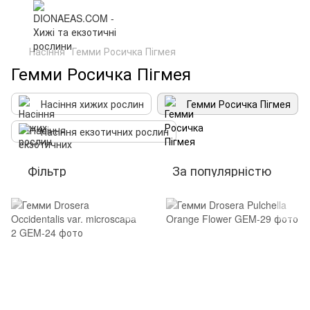
Насіння
Гемми Росичка Пігмея
Гемми Росичка Пігмея
Насіння хижих рослин
Гемми Росичка Пігмея
Насіння екзотичних рослин
Фільтр
За популярністю