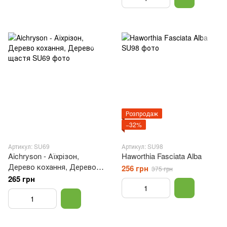
Розпродаж
−32%
Артикул: SU69
Артикул: SU98
Aichryson - Аїхрізон,
Haworthia Fasciata Alba
Дерево кохання, Дерево
256 грн
375 грн
щастя
265 грн