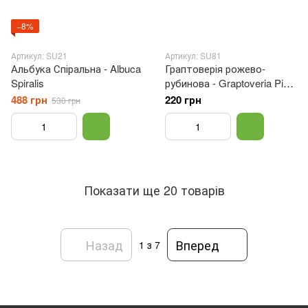
−8%
Артикул: SU21
Артикул: SU81
Альбука Спіральна - Albuca
Граптоверія рожево-
Spiralis
рубинова - Graptoveria Pink
Ruby
488 грн
220 грн
530 грн
Показати ще 20 товарів
Назад
Вперед
1
з 7