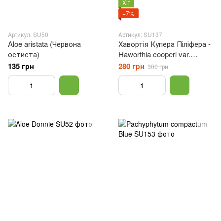
Хіт
−7%
Артикул: SU50
Артикул: SU137
Aloe aristata (Червона
Хавортія Купера Піліфера -
остиста)
Haworthia cooperi var.
pilifera, Haworthia cooperi
135 грн
280 грн
300 грн
Baker