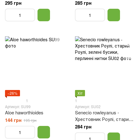
295 грн
285 грн
−26%
Хіт
1
1
Артикул: SU99
Артикул: SU02
Aloe haworthioides
Senecio rowleyanus -
Хрестовник Роулі, старий
144 грн
195 грн
Роулі, зелені бусики,
284 грн
перлинні нитки