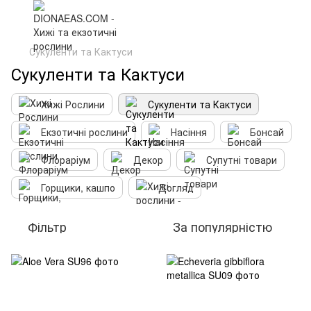
Сукуленти та Кактуси
Сукуленти та Кактуси
Хижі Рослини
Сукуленти та Кактуси
Екзотичні рослини
Насіння
Бонсай
Флораріум
Декор
Супутні товари
Горщики, кашпо
Догляд
Фільтр
За популярністю