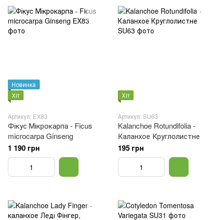
Новинка
Хіт
Хіт
Артикул: EX83
Артикул: SU63
Фікус Мікрокарпа - Ficus
Kalanchoe Rotundifolia -
microcarpa Ginseng
Каланхое Круглолистне
1 190 грн
195 грн