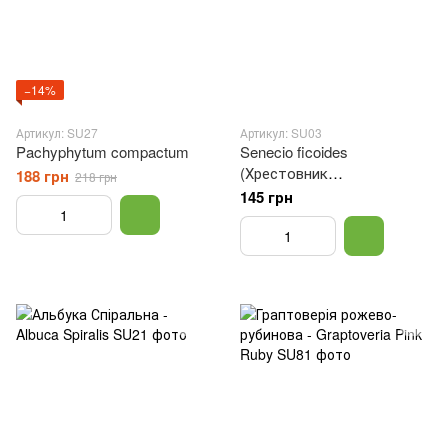
−14%
Артикул: SU27
Артикул: SU03
Pachyphytum compactum
Senecio ficoides
(Хрестовник
188 грн
218 грн
фікусоподібний)
145 грн