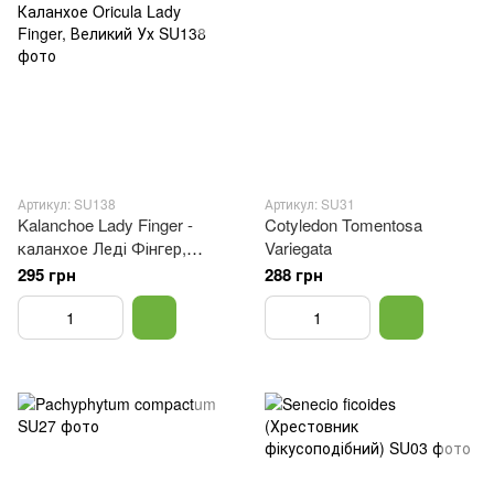
Артикул: SU138
Артикул: SU31
Kalanchoe Lady Finger -
Cotyledon Tomentosa
каланхое Леді Фінгер,
Variegata
Каланхое Oricula Lady
295 грн
288 грн
Finger, Великий Ух