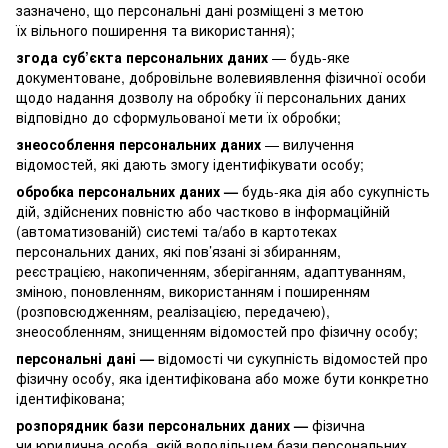
зазначено, що персональні дані розміщені з метою
їх вільного поширення та використання);
згода суб’єкта персональних даних
— будь-яке
документоване, добровільне волевиявлення фізичної особи
щодо надання дозволу на обробку її персональних даних
відповідно до сформульованої мети їх обробки;
знеособлення персональних даних
— вилучення
відомостей, які дають змогу ідентифікувати особу;
обробка персональних даних —
будь-яка дія або сукупність
дій, здійснених повністю або частково в інформаційній
(автоматизованій) системі та/або в картотеках
персональних даних, які пов’язані зі збиранням,
реєстрацією, накопиченням, зберіганням, адаптуванням,
зміною, поновленням, використанням і поширенням
(розповсюдженням, реалізацією, передачею),
знеособленням, знищенням відомостей про фізичну особу;
персональні дані —
відомості чи сукупність відомостей про
фізичну особу, яка ідентифікована або може бути конкретно
ідентифікована;
розпорядник бази персональних даних —
фізична
чи юридична особа, якій володільцем бази персональних