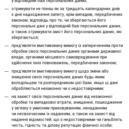
у відповідній базі персональних даних;
отримувати не пізніш як за тридцять календарних днів
з дня надходження запиту, крім випадків, передбачених
законом, відповідь про те, чи зберігаються його
персональні дані у відповідній базі персональних даних,
а також отримувати зміст його персональних даних, які
зберігаються;
пред'являти вмотивовану вимогу із запереченням проти
обробки своїх персональних даних органами державної
влади, органами місцевого самоврядування при
здійсненні їхніх повноважень, передбачених законом;
пред'являти вмотивовану вимогу щодо зміни або
знищення своїх персональних даних будь-яким
володільцем та розпорядником цієї бази, якщо ці дані
обробляються незаконно чи є недостовірними;
на захист своїх персональних даних від незаконної
обробки та випадкової втрати, знищення, пошкодження
у зв'язку з умисним приховуванням, ненаданням
чи несвоєчасним їх наданням, а також на захист від
надання відомостей, що є недостовірними чи ганьблять
честь, гідність та ділову репутацію фізичної особи;