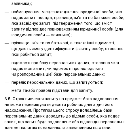
заявника);
найменування, місцезнаходження юридичної особи, яка
подає запит, посада, прізвище, ім'я та по батькові особи,
яка засвідчує запит; підтвердження того, що зміст
запиту відповідає повноваженням юридичної особи (для
юридичної особи — заявника);
прізвище, ім'я та по батькові, а також інші відомості,
що дають змогу ідентифікувати фізичну особу, стосовно
якої робиться запит;
відомості про базу персональних даних, стосовно якої
подається запит, чи відомості про володільця
чи розпорядника цієї бази персональних даних;
перелік персональних даних, що запитуються;
мета та/або правові підстави для запиту.
6.5. Строк вивчення запиту на предмет його задоволення
не може перевищувати десяти робочих днів з дня його
надходження. Протягом цього строку володілець бази
персональних даних доводить до відома особи, яка подає
запит, що запит буде задоволене або відповідні персональні
дані не підлягають наданню, із зазначенням підстави,