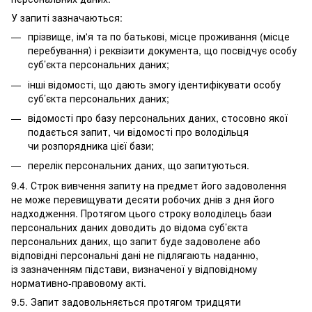
У запиті зазначаються:
прізвище, ім'я та по батькові, місце проживання (місце
перебування) і реквізити документа, що посвідчує особу
суб’єкта персональних даних;
інші відомості, що дають змогу ідентифікувати особу
суб’єкта персональних даних;
відомості про базу персональних даних, стосовно якої
подається запит, чи відомості про володільця
чи розпорядника цієї бази;
перелік персональних даних, що запитуються.
9.4. Строк вивчення запиту на предмет його задоволення
не може перевищувати десяти робочих днів з дня його
надходження. Протягом цього строку володілець бази
персональних даних доводить до відома суб’єкта
персональних даних, що запит буде задоволене або
відповідні персональні дані не підлягають наданню,
із зазначенням підстави, визначеної у відповідному
нормативно-правовому акті.
9.5. Запит задовольняється протягом тридцяти