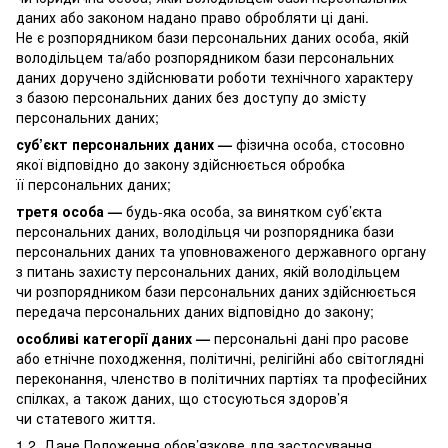
даних або законом надано право обробляти ці дані.
Не є розпорядником бази персональних даних особа, якій
володільцем та/або розпорядником бази персональних
даних доручено здійснювати роботи технічного характеру
з базою персональних даних без доступу до змісту
персональних даних;
суб’єкт персональних даних —
фізична особа, стосовно
якої відповідно до закону здійснюється обробка
її персональних даних;
третя особа —
будь-яка особа, за винятком суб’єкта
персональних даних, володільця чи розпорядника бази
персональних даних та уповноваженого державного органу
з питань захисту персональних даних, якій володільцем
чи розпорядником бази персональних даних здійснюється
передача персональних даних відповідно до закону;
особливі категорії даних —
персональні дані про расове
або етнічне походження, політичні, релігійні або світоглядні
переконання, членство в політичних партіях та професійних
спілках, а також даних, що стосуються здоров’я
чи статевого життя.
1.2. Дане Положення обов’язкове для застосування