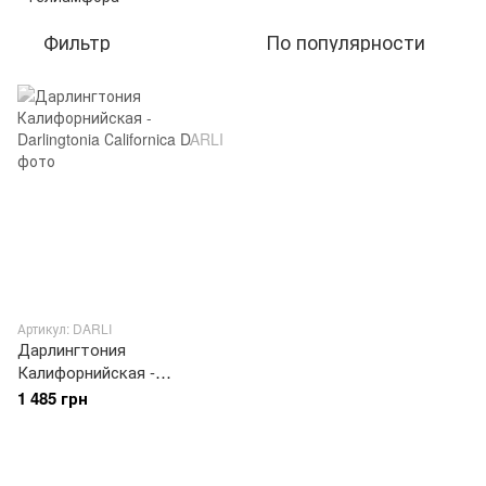
Фильтр
По популярности
Артикул: DARLI
Дарлингтония
Калифорнийская -
Darlingtonia Сalifornica
1 485 грн