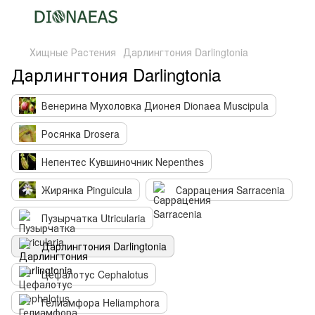
Хищные Растения
Дарлингтония Darlingtonia
Дарлингтония Darlingtonia
Венерина Мухоловка Дионея Dionaea Muscipula
Росянка Drosera
Непентес Кувшиночник Nepenthes
Жирянка Pinguicula
Саррацения Sarracenia
Пузырчатка Utricularia
Дарлингтония Darlingtonia
Цефалотус Cephalotus
Гелиамфора Heliamphora