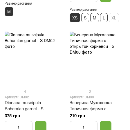
Размер растения
Размер растения
M
XS
S
M
L
XL
4
2
Артикул: DM02
Артикул: DM00
Dionaea muscipula
Венерина Мухоловка
Bohemian garnet - S
Типичная форма с
открытой корневой - S
375 грн
210 грн