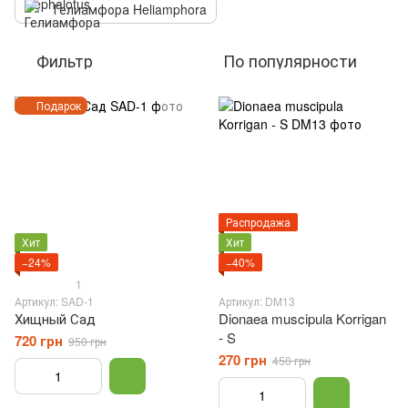
Гелиамфора Heliamphora
Фильтр
По популярности
Подарок
Распродажа
Хит
Хит
−24%
−40%
1
Артикул: SAD-1
Артикул: DM13
Хищный Сад
Dionaea muscipula Korrigan
- S
720 грн
950 грн
270 грн
450 грн