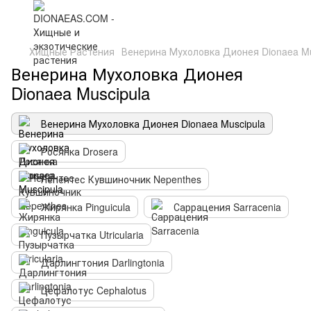
Хищные Растения
Венерина Мухоловка Дионея Dionaea Mu
Венерина Мухоловка Дионея
Dionaea Muscipula
Венерина Мухоловка Дионея Dionaea Muscipula
Росянка Drosera
Непентес Кувшиночник Nepenthes
Жирянка Pinguicula
Саррацения Sarracenia
Пузырчатка Utricularia
Дарлингтония Darlingtonia
Цефалотус Cephalotus