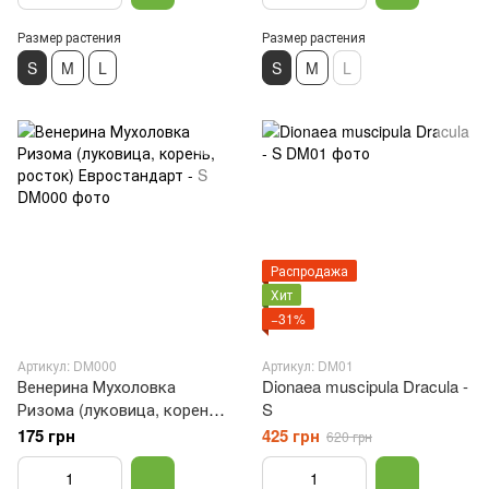
Размер растения
Размер растения
S
M
L
S
M
L
Распродажа
Хит
−31%
Артикул: DM000
Артикул: DM01
Венерина Мухоловка
Dionaea muscipula Dracula -
Ризома (луковица, корень,
S
росток) Евростандарт - S
175 грн
425 грн
620 грн