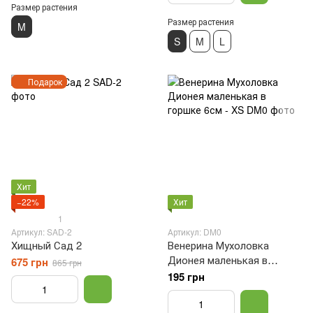
Размер растения
Размер растения
M
S
M
L
Подарок
Хит
−22%
Хит
1
Артикул: SAD-2
Артикул: DM0
Хищный Сад 2
Венерина Мухоловка
Дионея маленькая в
675 грн
865 грн
горшке 6см - XS
195 грн