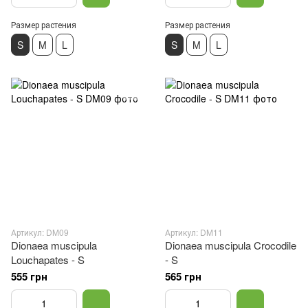
Размер растения
Размер растения
S
M
L
S
M
L
Артикул: DM09
Артикул: DM11
Dionaea muscipula
Dionaea muscipula Crocodile
Louchapates - S
- S
555 грн
565 грн