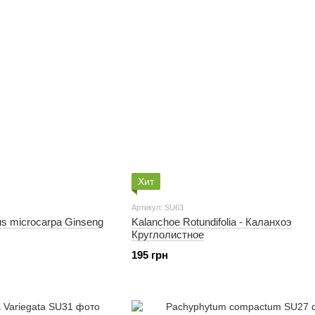
Хит
Артикул: SU63
us microcarpa Ginseng
Kalanchoe Rotundifolia - Каланхоэ
Круглолистное
195 грн