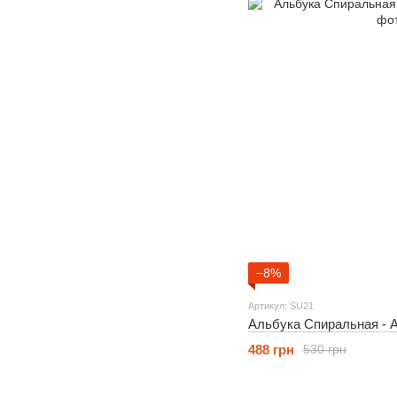
−8%
Артикул: SU21
Альбука Спиральная - Al
488 грн
530 грн