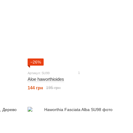
−26%
1
Артикул: SU99
Aloe haworthioides
144 грн
195 грн