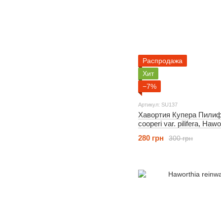
Распродажа
Хит
−7%
Артикул: SU137
Хавортия Купера Пилифе
cooperi var. pilifera, Haw
280 грн
300 грн