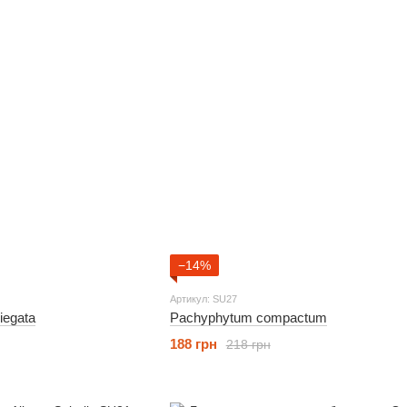
−14%
Артикул: SU27
iegata
Pachyphytum compactum
188 грн
218 грн