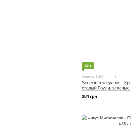
Хит
Артикул: SU02
1
Senecio rowleyanus - Кр
старый Роули, зеленые 
284 грн