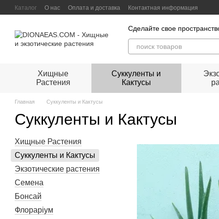
Перейти к основному контенту
Каталог
О нас
Оплата и доставка
Контактная информация
Сделайте свое пространст
Хищные
Суккуленты и
Экз
Растения
Кактусы
р
Главная
Суккуленты и Кактусы
Суккуленты и Кактусы
Хищные Растения
Суккуленты и Кактусы
Экзотические растения
Семена
Бонсай
Флораріум