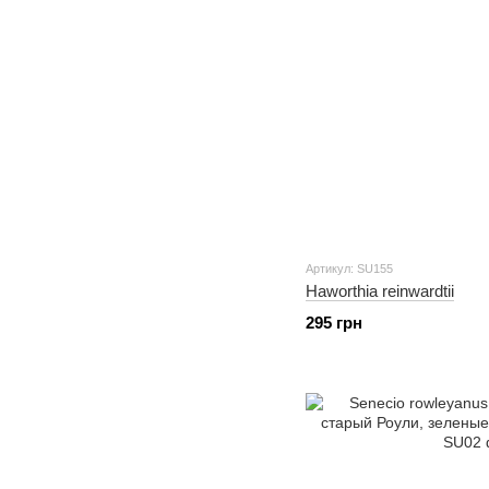
Артикул: SU155
Haworthia reinwardtii
295 грн