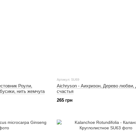
Артикул: SU69
Aichryson - Аихризон, Дерево любви,
естовник Роули,
счастья
бусики, нить жемчуга
265 грн