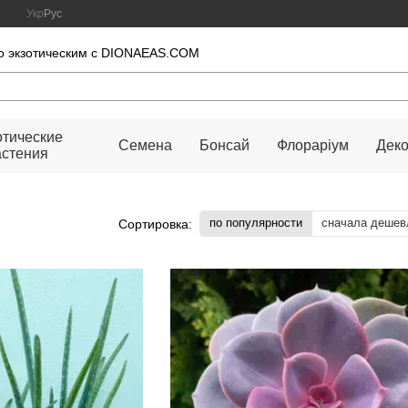
Укр
Рус
во экзотическим с DIONAEAS.COM
отические
Семена
Бонсай
Флораріум
Дек
астения
по популярности
сначала дешев
Сортировка: