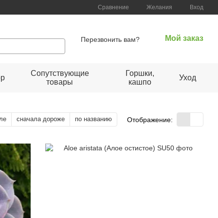
Сравнение
Желания
Вход
Мой заказ
Перезвонить вам?
Сопутствующие
Горшки,
ор
Уход
товары
кашпо
ле
сначала дороже
по названию
Отображение: