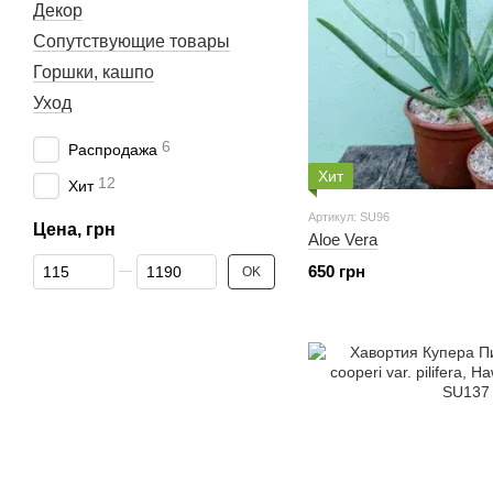
Декор
Сопутствующие товары
Горшки, кашпо
Уход
6
Распродажа
Хит
12
Хит
Артикул: SU96
Цена, грн
Aloe Vera
От Цена, грн
До Цена, грн
650 грн
OK