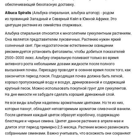
обеспечивающей безопасную доставку.
Albuca Spiralis
(Альбука спиральная, альбука штопор) - родом
из провинций Западный и Северный Кейп в Южной Африке. Это
цветущее растение из семейства спаржевых.
Альбука спиральная относится к многолетним суккулентным растениям.
Она является представителем луковичных. Растению нужен яркий
солнечный свет. При недостаточном естественном освещении
рекомендуется установить фитолампы, чтобы добиться показателей
2500–3000 люкс. Альбуку спиральную поливают только во время
активного роста небольшими дозами жидкости после полного
высыхания почвы. Пересадку проводят в осеннее время после того, как
закончится период покоя. Подходящая почва должна быть легкой,
хорошо пропускающей воду и воздух, дренированной и содержащей
крупный песок. Можно использовать покупной грунт для суккулентов.
На дне емкости не забудьте сделать хороший дренажный слой.
Не все виды альбуки наделены ароматными цветками. Но те из них,
которые пахнут, обладают неповторимым ароматом сливочной ванили.
После цветения каждый цветок образует коробочку, содержащую
блестящие и черные семена. Цветет данное растение в апреле-мае и
длится этот период примерно 2,5 месяца. Растение можно размножать
собранными семенами. Важно учитывать, что всхожесть они сохраняют