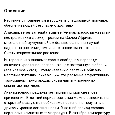
Описание
Растение отправляется в горшке, в специальной упаковке,
обеспечивающей безопасную доставку.
Anacampseros variegata sunrise
(Анакампсерос рыжеватый
пестролистная форма) - родом из Южной Африки,
многолетний суккулент. Чем больше солнечных лучей
падает на растение, тем ярче становится его окраска.
Очень неприхотливое растение.
Интересно что Анакампсерос в свободном переводе
означает «растение, возвращающее потерянную любовь»
(ana - camps - eros). Этому названию растения обязано
местным жителям, считающим это растение эффективным
талисманом, помогающим снова найти утраченную
симпатию партнера.
Анакампсерос предпочитает яркий прямой свет, без
притенения. В летний период растения можно выносить на
открытый воздух, но необходимо постепенно приучать к
другому уровню освещенности. В летний период хорошо
переносит комнатные температуры. В октябре температуру