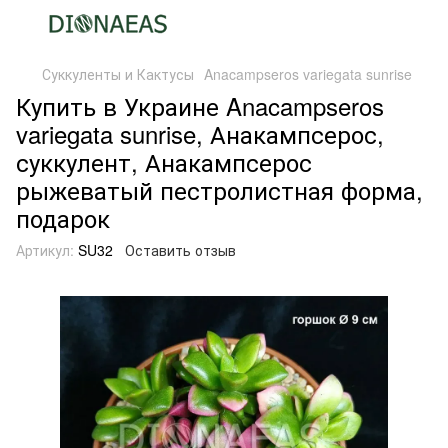
Суккуленты и Кактусы
Anacampseros variegata sunrise
Купить в Украине Anacampseros
variegata sunrise, Анакампсерос,
суккулент, Анакампсерос
рыжеватый пестролистная форма,
подарок
Артикул:
SU32
Оставить отзыв