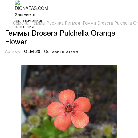
Семена
Геммы Росянка Пигмея
Гемми Drosera Pulchella O
Геммы Drosera Pulchella Orange
Flower
Артикул:
GEM-29
Оставить отзыв