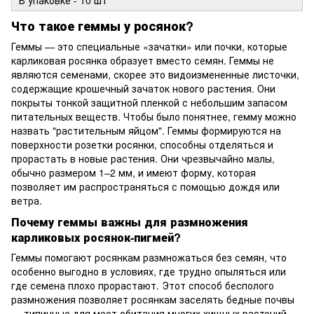
Что такое геммы у росянок?
Геммы — это специальные «зачатки» или почки, которые
карликовая росянка образует вместо семян. Геммы не
являются семенами, скорее это видоизмененные листочки,
содержащие крошечный зачаток нового растения. Они
покрыты тонкой защитной пленкой с небольшим запасом
питательных веществ. Чтобы было понятнее, гемму можно
назвать "растительным яйцом". Геммы формируются на
поверхности розетки росянки, способны отделяться и
прорастать в новые растения. Они чрезвычайно малы,
обычно размером 1–2 мм, и имеют форму, которая
позволяет им распространяться с помощью дождя или
ветра.
Почему геммы важны для размножения
карликовых росянок-пигмей?
Геммы помогают росянкам размножаться без семян, что
особенно выгодно в условиях, где трудно опыляться или
где семена плохо прорастают. Этот способ бесполого
размножения позволяет росянкам заселять бедные почвы
— типичные для мест обитания многих хищных растений,