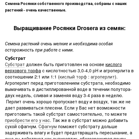
Семена Росянки собственного производства, собраны с наших
растений - очень качественные.
Выращивание Росянки Drosera из семян:
Семена растений очень мелкие и необходима особая
осторожность при работе с ними.
Субстрат
Субстрат
должен быть приготовлен на основе
кислого
верхового торфа
с кислотностью 3,0-4,0 pH и агроперлита в
соотношении 2:1 или 1:1 (
кислый торф
:
агроперлит
).
Агроперлит перед приготовлением субстрата, необходимо
вымачивать в дистиллированной воде в течении полутора-
двух недель, сливая и заменяя воду 3-4 раза в неделю.
Перлит очень хорошо пропускает воду и воздух, так же не
дает развиваться плесени. Если у Вас нет возможности
приготовить такой субстрат самостоятельно, то можете
приобрести его у нас
. Так же в субстрат можно добавить
сухой сфагнум.
Сфагнум
поможет субстрату дольше
задерживать влагу и будет предотвращать пересыхание, а
еще он действует как антисептик, обеззараживая почву.