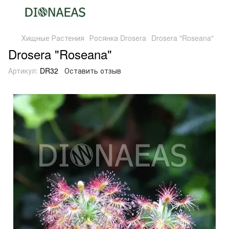
Хищные Растения
Росянка Drosera
Drosera "Roseana"
Drosera "Roseana"
Артикул:
DR32
Оставить отзыв