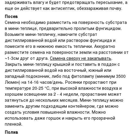
задерживать влагу и будет предотвращать пересыхание, а
еще он действует как антисептик, обеззараживая почву.
Посев
Семена необходимо разместить на поверхность субстрата
в мини-теплице, предварительно пролитым фунгицидом.
Возьмите мини-тепличку, намочите субстрат
дистиллированной водой или раствором фунгицида и
помесите его в нижнюю емкость теплички. Аккуратно
разместите семена на поверхности земли на расстоянии от
~1-3см друг от друга.
Семена сверху не закапывать
.
Закрыть мини-теплицу крышкой и поставить в поддон с
дистиллированной водой на восточный, южный или
западный подоконник, либо под фитолампу (минимум 3500
Люмен) на 14-16 часов/день. Росянки прорастают при
температуре 20-25 °C, при высокой влажности воздуха и
хорошем освещении за 2 - 4 недели, прорастание может
затянуться до нескольких месяцев. Мини-теплицу можно
заменить другим подходящим контейнером, где можно
создать условия повышенной влажности. Можно
использовать даже горшок и накрыть его прозрачной
пленкой.
Полив