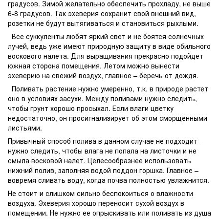
градусов. Зимой желательно обеспечить прохладу, не выше
6-8 градусов. Так эхеверия сохранит свой внешний вид,
розетки не будут вытягиваться и становиться рыхлыми.
Все суккуленты любят яркий свет и не боятся солнечных
лучей, ведь уже имеют природную защиту в виде обильного
воскового налета. Для выращивания прекрасно подойдет
южная сторона помещения. Летом можно вынести
эхеверию на свежий воздух, главное – беречь от дождя.
Поливать растение нужно умеренно, т.к. в природе растет
оно в условиях засухи. Между поливами нужно следить,
чтобы грунт хорошо просыхал. Если влаги цветку
недостаточно, он просигнализирует об этом сморщенными
листьями.
Привычный способ полива в данном случае не подходит –
нужно следить, чтобы влага не попала на листочки и не
смыла восковой налет. Целесообразнее использовать
нижний полив, заполняя водой поддон горшка. Главное –
вовремя сливать воду, когда почва полностью увлажнится.
Не стоит и слишком сильно беспокоиться о влажности
воздуха. Эхеверия хорошо переносит сухой воздух в
помещении. Не нужно ее опрыскивать или поливать из душа