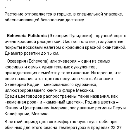
.
Растение отправляется в горшке, в специальной упаковке,
обеспечивающей безопасную доставку.
Echeveria Pulidonis
(Эхеверия Пулидонис) - крупный сорт с
очень красивой расцветкой. Листья толстые, голубоватые,
покрыты восковым налетом с красивой красной окантовкой.
Диаметр розетки до 15 см.
Эхеверия (Echeveria) или эчеверия – один из самых
красивых и самых удивительных суккулентов,
принадлежащих семейству толстянковых. Интересно, что
своё название этот цветок получил в честь Атанасио
Эхеверрия Кодой – мексиканского художника,
иллюстрировавшего книги о флоре Мексики.
Среди цветоводов распространены такие названия, как
«каменная роза» и «каменный цветок». Родина цветка –
Южная и Центральная Америка, засушливые регионы Перу и
Калифорнии, Мексика.
В летний период цветок комфортно чувствует себя при
обычных для этого сезона температурах в пределах 22-27