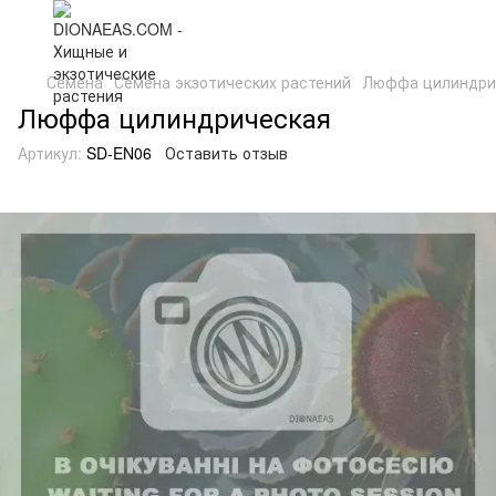
Семена
Семена экзотических растений
Люффа цилиндри
Люффа цилиндрическая
Артикул:
SD-EN06
Оставить отзыв