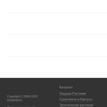
Каталог
Хищные Растения
Copyright © 2008-2025
Суккуленты и Кактусы
DIONAEAS
Экзотические растения