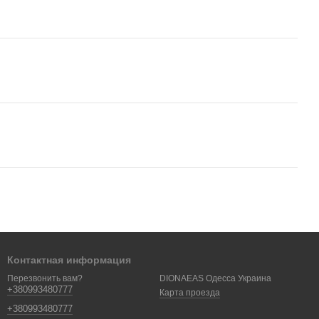
Контактная информация
DIONAEAS Одесса Украина
Перезвонить вам?
+380993480777
Карта проезда
+380993480777