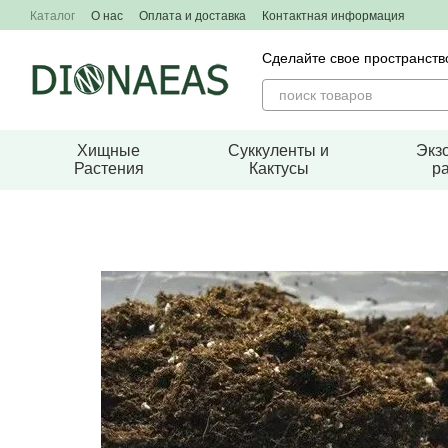
Перейти к основному контенту
Каталог
О нас
Оплата и доставка
Контактная информация
Сделайте свое пространст
Хищные
Суккуленты и
Экз
Растения
Кактусы
р