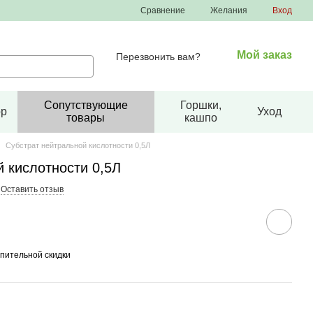
Сравнение
Желания
Вход
Мой заказ
Перезвонить вам?
Сопутствующие
Горшки,
ор
Уход
товары
кашпо
Субстрат нейтральной кислотности 0,5Л
 кислотности 0,5Л
Оставить отзыв
пительной скидки