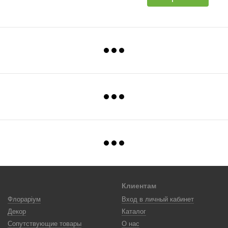
Клиентам
Флораріум
Вход в личный кабинет
Декор
Каталог
Сопутствующие товары
О нас