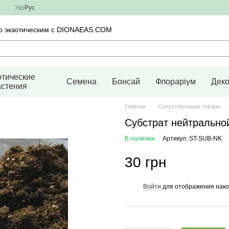
Укр
Рус
во экзотическим с DIONAEAS.COM
отические
Семена
Бонсай
Флораріум
Дек
астения
Главная
Сопутствующие товары
Субстрат нейтральной
В наличии
Артикул: ST-SUB-NK
30 грн
Войти
для отображения нако
%