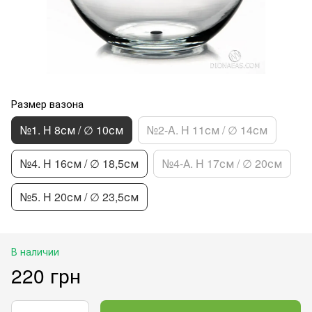
Размер вазона
№1. H 8см / ∅ 10см
№2-A. H 11см / ∅ 14см
№4. H 16см / ∅ 18,5см
№4-А. H 17см / ∅ 20см
№5. H 20см / ∅ 23,5см
В наличии
220 грн