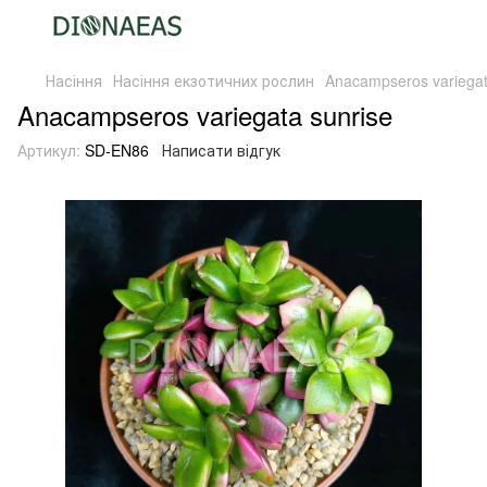
Насіння
Насіння екзотичних рослин
Anacampseros variegat
Anacampseros variegata sunrise
Артикул:
SD-EN86
Написати відгук