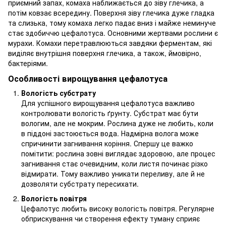
приємний запах, комаха наближається до зіву глечика, а
потім ковзає всередину. Поверхня зіву глечика дуже гладка
та слизька, тому комаха легко падає вниз і майже неминуче
стає здобиччю цефалотуса. Основними жертвами рослини є
мурахи. Комахи перетравлюються завдяки ферментам, які
виділяє внутрішня поверхня глечика, а також, ймовірно,
бактеріями.
Особливості вирощування цефалотуса
Вологість субстрату
Для успішного вирощування цефалотуса важливо
контролювати вологість ґрунту. Субстрат має бути
вологим, але не мокрим. Рослина дуже не любить, коли
в піддоні застоюється вода. Надмірна волога може
спричинити загнивання коріння. Спершу це важко
помітити: рослина зовні виглядає здоровою, але процес
загнивання стає очевидним, коли листя починає різко
відмирати. Тому важливо уникати переливу, але й не
дозволяти субстрату пересихати.
Вологість повітря
Цефалотус любить високу вологість повітря. Регулярне
обприскування чи створення ефекту туману сприяє