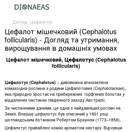
Догляд
Цефалотус
Цефалот мішечковий (Cephalotus
follicularis) - Догляд та утримання,
вирощування в домашніх умовах
Цефалот мішечковий,
Цефалотус
(Cephalotus
follicularis)
Цефалотус (Cephalotus)
– дивовижна вічнозелена
комахоїдна рослина з родини Цефалотових (Cephalotaceae),
яка природно зростає на прибережних торф’яних болотах у
віддалених частинах південного заходу Австралії.
За численними даними, це одна з найдавніших рослин на
Землі. Вперше цефалотус був описаний у 1801 році
шотландським ботаніком Робертом Брауном (1773–1858).
Цефалотус приваблює комах ароматом нектару. Відчувши