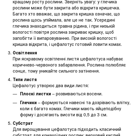
кращому росту рослини. Зверніть увагу: у глечика
рослини може бути закрита або відкрита кришечка.
Багато хто вважає, що закрита кришка означає, що
рослина щось упіймала, але це не так. Усередині
глечика знаходиться травна рідина, і при низькій
вологості повітря рослина закриває кришку, щоб
запобігти її випаровуванню. При високій вологості
кришка відкрита, і цефалотус готовий ловити комах.
Освітлення
При яскравому освітленні листя цефалотуса набуває
коричнево-червоного забарвлення. Рослина полюбляє
сонце, тому уникайте сильного затінення.
Типи листя
Цефалотус утворює два види листя:
Плоскі листки
– розвиваються восени.
Глечики
– формуються навесні та дозрівають влітку,
коли є багато комах. Глечики мають яйцеподібну
форму і досягають висоти від 0,5 до 3 см.
Субстрат
Для вирощування цефалотуса підходить класичний
субстрат для комахоїдних рослин: верховий кислий