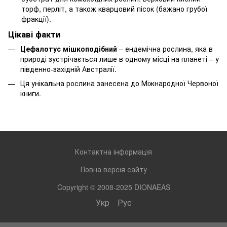
торф, перліт, а також кварцовий пісок (бажано грубої
фракції).
Цікаві факти
Цефалотус мішкоподібний
– ендемічна рослина, яка в
природі зустрічається лише в одному місці на планеті – у
південно-західній Австралії.
Ця унікальна рослина занесена до Міжнародної Червоної
книги.
Контактна інформація
Повна версія сайту
Copyright © 2008-2025 DIONAEAS
Укр
Рус