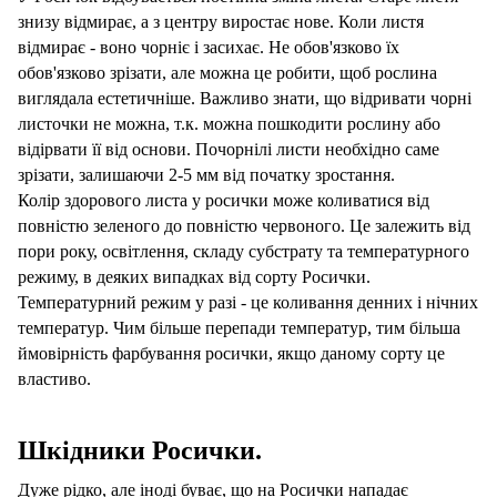
знизу відмирає, а з центру виростає нове. Коли листя
відмирає - воно чорніє і засихає. Не обов'язково їх
обов'язково зрізати, але можна це робити, щоб рослина
виглядала естетичніше. Важливо знати, що відривати чорні
листочки не можна, т.к. можна пошкодити рослину або
відірвати її від основи. Почорнілі листи необхідно саме
зрізати, залишаючи 2-5 мм від початку зростання.
Колір здорового листа у росички може коливатися від
повністю зеленого до повністю червоного. Це залежить від
пори року, освітлення, складу субстрату та температурного
режиму, в деяких випадках від сорту Росички.
Температурний режим у разі - це коливання денних і нічних
температур. Чим більше перепади температур, тим більша
ймовірність фарбування росички, якщо даному сорту це
властиво.
Шкідники Росички.
Дуже
рідко
, але іноді буває, що на Росички нападає