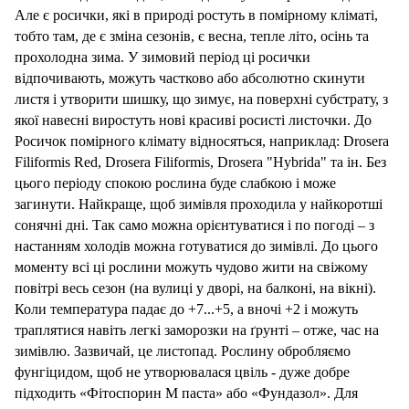
Але є росички, які в природі ростуть в помірному кліматі,
тобто там, де є зміна сезонів, є весна, тепле літо, осінь та
прохолодна зима. У зимовий період ці росички
відпочивають, можуть частково або абсолютно скинути
листя і утворити шишку, що зимує, на поверхні субстрату, з
якої навесні виростуть нові красиві рос
исті
листочки. До
Росичок помірного клімату відносяться, наприклад: Drosera
Filiformis Red, Drosera Filiformis, Drosera "Hybrida" та ін. Без
цього періоду спокою рослина буде слабкою і може
загинути. Найкраще, щоб зимівля проходила у найкоротші
сонячні дні. Так само можна орієнтуватися і по погоді – з
настанням холодів можна готуватися до зимівлі. До цього
моменту всі ці рослини можуть чудово жити на свіжому
повітрі весь сезон (на вулиці у дворі, на балконі, на вікні).
Коли температура падає до +7...+5, а вночі +2 і можуть
траплятися навіть легкі заморозки на ґрунті – отже, час на
зимівлю. Зазвичай, це листопад. Рослину обробляємо
фунгіцидом, щоб не утворювалася цвіль - дуже добре
підходить «Фітоспорин М паста» або «Фундазол». Для