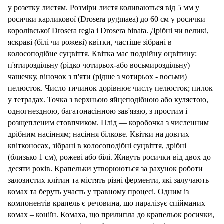
у розетку листям. Розміри листя коливаються від 5 мм у
росички карликової (Drosera pygmaea) до 60 см у росички
королівської Drosera regia і Drosera binata. Дрібні чи великі,
яскраві (білі чи рожеві) квітки
, частіше
зібрані в
колосоподібне суцвіття. Квітка має подвійну оцвітину:
п'ятироздільну (рідко чотирьох-або восьмироздільну)
чашечку, віночок з п'яти (рідше з чотирьох - восьми)
пелюсток. Число тичинок дорівнює числу пелюсток; пилок
у тетрадах
. Точка з верхньою яйцеподібною або кулястою,
одногнездною, багатонасінною зав'яззю, з простим і
розщепленим стовпчиком. Плід — коробочка з численним
дрібним насінням; насіння білкове. Квітки на довгих
квітконосах, зібрані в колосоподібні суцвіття, дрібні
(близько 1 см), рожеві або білі. Живуть росички від двох до
десяти років. Крапельки утворюються за рахунок роботи
залозистих клітин та містять різні ферменти, які залучають
комах та беруть участь у травному процесі. Одним із
компонентів крапель є речовина, що паралізує спійманих
комах – коніїн. Комаха, що прилипла до крапельок росички,