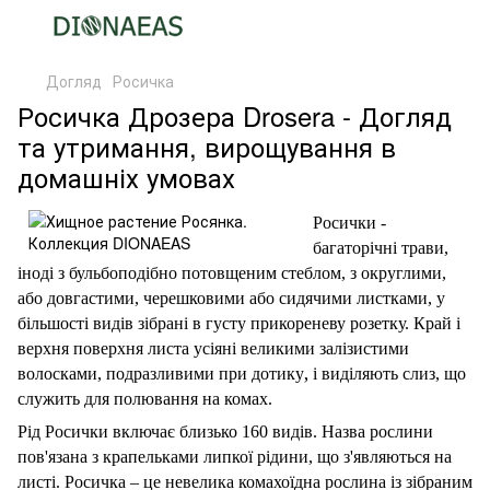
Догляд
Росичка
Росичка Дрозера Drosera - Догляд
та утримання, вирощування в
домашніх умовах
Росички -
багаторічні трави,
іноді з бульбоподібно потовщеним стеблом, з округлими,
або довгастими, черешковими або сидячими листками, у
більшості видів зібрані в густу прикореневу розетку. Край і
верхня поверхня листа
усіяні
великими залізистими
,
волосками, подразливими при дотику
і виділяють слиз, що
служить для
полювання на
комах.
Рід Росички включає близько 160 видів. Назва рослини
пов'язана з крапельками липкої рідини, що з'являються на
листі. Росичка – це невелика комахоїдна рослина із зібраним