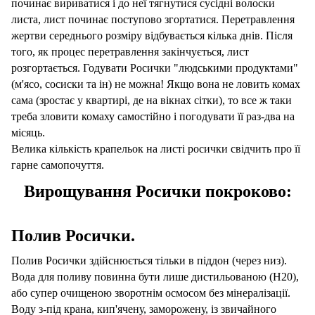
починає вириватися і до неї тягнутися сусідні волоски
листа, лист починає поступово згортатися. Перетравлення
жертви середнього розміру відбувається кілька днів. Після
того, як процес перетравлення закінчується, лист
розгортається. Годувати Росички "людськими продуктами"
(м'ясо, сосиски та ін) не можна! Якщо вона не ловить комах
сама (зростає у квартирі, де на вікнах сітки), то все ж таки
треба зловити комаху самостійно і погодувати її раз-два на
місяць.
Велика кількість крапельок на листі росички свідчить про її
гарне самопочуття.
Вирощування Росички покроково:
Полив Росички.
Полив Росички здійснюється тільки в піддон (через низ).
Вода для поливу повинна бути лише дистильованою (H20),
або супер очищеною
зворотнім осмосом
без мінералізації.
Воду з-під крана, кип'ячену, заморожену, із звичайного