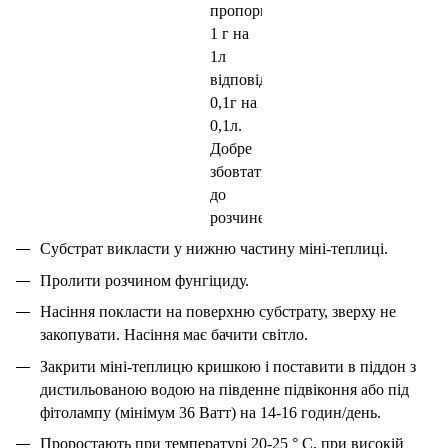
пропорції
1 г на
1л
відповідно
0,1г на
0,1л.
Добре
збовтати
до
розчинення.
Субстрат викласти у нижню частину міні-теплиці.
Пролити розчином фунгіциду.
Насіння покласти на поверхню субстрату, зверху не
закопувати. Насіння має бачити світло.
Закрити міні-теплицю кришкою і поставити в піддон з
дистильованою водою на південне підвіконня або під
фітолампу (мінімум 36 Ватт) на 14-16 годин/день.
Проростають при температурі 20-25 ° C, при високій