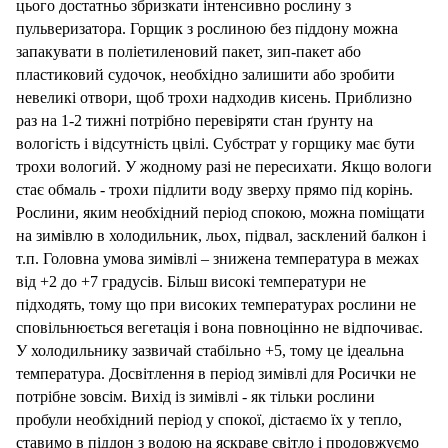
цього достатньо збризкати інтенсивно рослину з
пульверизатора. Горщик з рослиною без піддону можна
запакувати в поліетиленовий пакет, зип-пакет або
пластиковий судочок, необхідно залишити або зробити
невеликі отвори, щоб трохи надходив кисень. Приблизно
раз на 1-2 тижні потрібно перевіряти стан ґрунту на
вологість і відсутність цвілі. Субстрат у горщику має бути
трохи вологий. У жодному разі не пересихати. Якщо вологи
стає обмаль - трохи підлити воду зверху прямо під корінь.
Рослини, яким необхідний період спокою, можна поміщати
на зимівлю в холодильник, льох, підвал, засклений балкон і
т.п. Головна умова зимівлі – знижена температура в межах
від +2 до +7 градусів. Більш високі температури не
підходять, тому що при високих температурах рослини не
сповільнюється вегетація і вона повноцінно не відпочиває.
У холодильнику зазвичай стабільно +5, тому це ідеальна
температура. Досвітлення в період зимівлі для Росички не
потрібне зовсім. Вихід із зимівлі - як тільки рослини
пробули необхідний період у спокої, дістаємо їх у тепло,
ставимо в піддон з водою на яскраве світло і продовжуємо