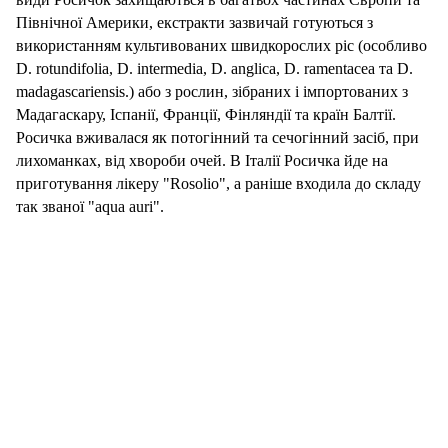
Північної Америки, екстракти зазвичай готуються з
використанням культивованих швидкорослих ріс (особливо
D. rotundifolia, D. intermedia, D. anglica, D. ramentacea та D.
madagascariensis.) або з рослин, зібраних і імпортованих з
Мадагаскару, Іспанії, Франції, Фінляндії та країн Балтії.
Росичка вживалася як потогінний та сечогінний засіб, при
лихоманках, від хвороби очей. В Італії Росичка йде на
приготування лікеру "Rosolio", a раніше входила до складу
так званої "aqua auri".