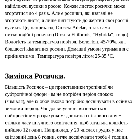
найближчі вусики з росою. Кожен листок росички може
згортатися до 4 разів. Але є росички, які взагалі не
згортають листя, а лише підтягують до жертви свої росячі
вусики. Це, наприклад, Drosera Adelae, а так само
ниткоподібні росички (Drosera Filiformis, "Hybrida", тощо).
Вологість та температура повітря. Вологість 45-70%, як і
більшості кімнатних рослин. Домашні умови утримання є
прийнятними. Температура повітря літом 25-35 °C.
Зимівка Росички.
Більшість Росичок – це представники тропічної чи
субтропічної флори - їм не потрібен період спокою
(зимівля), але їх обов'язково потрібно досвічувати в осінньо-
зимовий період. Час досвічування визначається
найпростішим розрахунком: довжина світлового дня +
стільки часу штучного освітлення, щоб загальна кількість
вийшло 12 годин. Наприклад, у 20 числах грудня у нас
світловий день 8 годин, отже досвічувати треба 4 години.