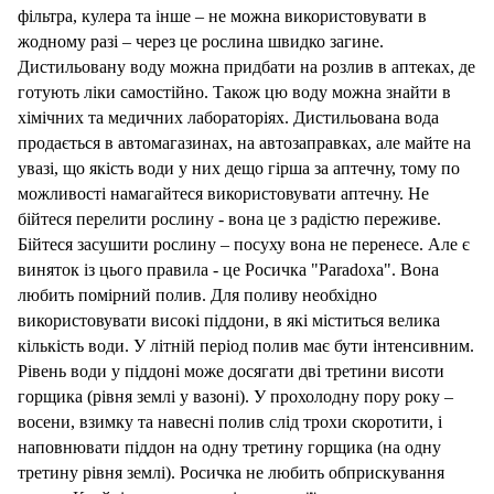
фільтра, кулера та інше – не можна використовувати в
жодному разі – через це рослина
швидко
загине.
Дистильовану воду можна придбати на розлив в аптеках, де
готують ліки самостійно. Також цю воду можна знайти в
хімічних та медичних лабораторіях. Дистильована вода
продається в автомагазинах, на автозаправках, але майте на
увазі, що якість води у них дещо гірша за аптечну, тому по
можливості намагайтеся використовувати аптечну. Не
бійтеся перелити рослину - вона це з радістю переживе.
Бійтеся засушити рослину – посуху вона не перенесе. Але є
виняток із цього правила - це Росичка "Paradoxa". Вона
любить помірний полив. Для поливу необхідно
використовувати високі піддони, в які міститься велика
кількість води. У літній період полив має бути інтенсивним.
Рівень води у піддоні може досягати дві третини висоти
горщика (рівня землі у вазоні). У прохолодну пору року –
восени, взимку та навесні полив слід трохи скоротити, і
наповнювати піддон на одну третину горщика (на одну
третину рівня землі). Росичка не любить обприскування