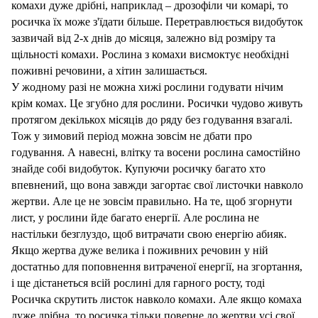
комахи дуже дрібні, наприклад – дрозофіли чи комарі, то
росичка їх може з'їдати більше. Перетравлюється видобуток
зазвичай від 2-х днів до місяця, залежно від розміру та
щільності комахи. Рослина з комахи висмоктує необхідні
поживні речовини, а хітин залишається.
У жодному разі не можна хижі рослини годувати нічим
крім комах. Це згубно для рослини. Росички чудово живуть
протягом декількох місяців до ряду без годування взагалі.
Тож у зимовий період можна зовсім не дбати про
годування. А навесні, влітку та восени рослина самостійно
знайде собі видобуток. Купуючи росичку багато хто
впевнений, що вона завжди загортає свої листочки навколо
жертви. Але це не зовсім правильно. На те, щоб згорнути
лист, у рослини йде багато енергії. Але рослина не
настільки безглуздо, щоб витрачати свою енергію абияк.
Якщо жертва дуже велика і поживних речовин у ній
достатньо для поповнення витраченої енергії, на згортання,
і ще дістанеться всій рослині для гарного росту, тоді
Росичка скрутить листок навколо комахи. Але якщо комаха
дуже дрібна, то росичка тільки поверне до жертви усі свої