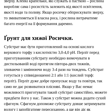
зверху. Клейкі крапельки, які служать її пасткою – рослина
виробляє сама і росистість залежить від якості освітлення,
якості води та поливу. Якщо росичку обприскувати зверху,
то змиватиметься її власна роса, і рослина витрачатиме
багато енергії на її формування даремно.
Ґрунт для хижої Росички.
Субстрат має бути приготовлений на основі кислого
верхового торфу з кислотністю 3,0-4,0 рН. Перліт перед
приготуванням субстрату необхідно вимочувати в
дистильованій воді протягом півтора-двох тижнів,
зливаючи і замінюючи воду 3-4 рази на тиждень. Субстрат
готується у співвідношенні 2:1 або 1:1 (кислий торф:
перліт). Перліт дуже добре пропускає воду та повітря, так
само не дає розвиватися плісняві. Якщо у Вас немає
можливості приготувати такий субстрат самостійно, можете
придбати його у нас. Також у субстрат можна додати сухий
сфагнум. Сфагнум допоможе субстрату довше затримувати
вологу і запобігатиме пересиханню, а ще він діє як