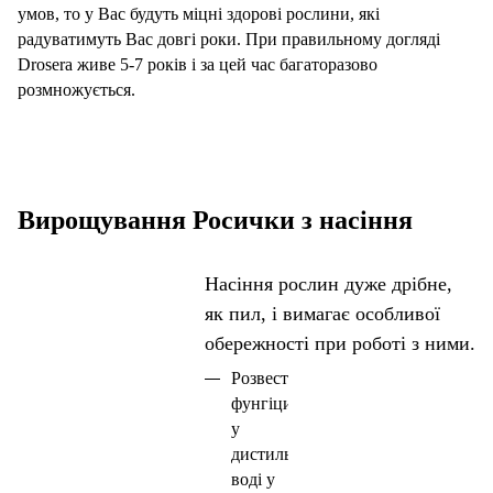
умов, то у Вас будуть міцні здорові рослини, які
радуватимуть Вас довгі роки. При правильному догляді
Drosera
жи
ве
5-7 років і за цей час багаторазово
розмножується.
Вирощування Росички з насіння
Насіння рослин дуже дрібне,
як пил, і вимагає особливої
обережності при роботі з ними.
Розвести
фунгіцид
у
дистильованій
воді у