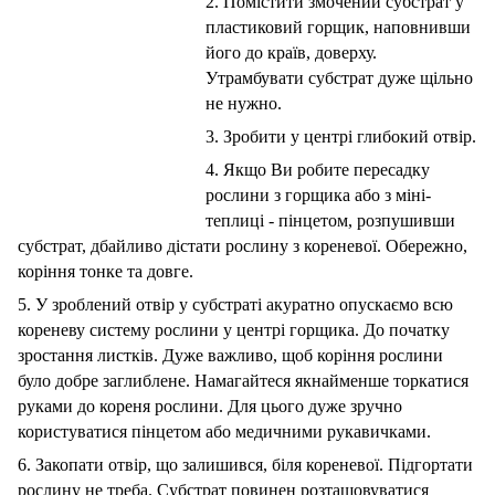
2. Помістити змочений субстрат у
пластиковий горщик, наповнивши
його до країв, доверху.
Утрамбувати субстрат дуже щільно
не нужно.
3. Зробити у центрі глибокий отвір.
4. Якщо Ви робите пересадку
рослини з горщика або з міні-
теплиці - пінцетом, розпушивши
субстрат, дбайливо дістати рослину з кореневої. Обережно,
коріння тонке та довге.
5. У зроблений отвір у субстраті акуратно опускаємо всю
кореневу систему рослини у центрі горщика. До початку
зростання листків. Дуже важливо, щоб коріння рослини
було добре заглиблене. Намагайтеся якнайменше торкатися
руками до кореня рослини. Для цього дуже зручно
користуватися пінцетом або медичними рукавичками.
6. Закопати отвір, що залишився, біля кореневої. Підгортати
рослину не треба. Субстрат повинен розташовуватися