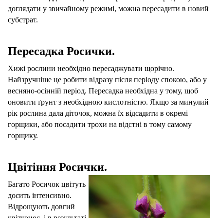
доглядати у звичайному режимі, можна пересадити в новий
субстрат.
Пересадка Росички.
Хижі рослини необхідно пересаджувати щорічно.
Найзручніше це робити відразу після періоду спокою, або у
весняно-осінній період. Пересадка необхідна у тому, щоб
оновити ґрунт з необхідною кислотністю. Якщо за минулий
рік рослина дала діточок, можна їх відсадити в окремі
горщики, або посадити трохи на відстні в тому самому
горщику.
Цвітіння Росички.
Багато Росичок цвітуть
досить інтенсивно.
Відрощують довгий
квітконос, і в результаті