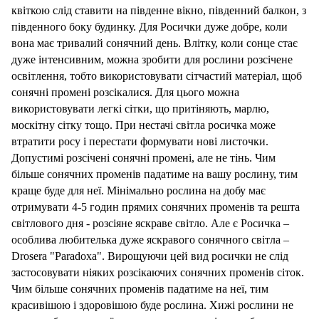
квіткою слід ставити на південне вікно, південний балкон, з
південного боку будинку. Для Росички дуже добре, коли
вона має тривалий сонячний день. Влітку, коли сонце стає
дуже інтенсивним, можна зробити для рослини розсічене
освітлення, тобто використовувати сітчастий матеріал, щоб
сонячні промені розсікалися. Для цього можна
використовувати легкі сітки, що притіняють, марлю,
москітну сітку тощо. При нестачі світла росичка може
втратити росу і перестати формувати нові листочки.
Допустимі розсічені сонячні промені, але не тінь. Чим
більше сонячних променів падатиме на вашу рослину, тим
краще буде для неї. Мінімально рослина на добу має
отримувати 4-5 годин прямих сонячних променів та решта
світлового дня - розсіяне яскраве світло. Але є Росичка –
особлива любителька дуже яскравого сонячного світла –
Drosera "Paradoxa". Вирощуючи цей вид росички не слід
застосовувати ніяких розсікаючих сонячних променів сіток.
Чим більше сонячних променів падатиме на неї, тим
красивішою і здоровішою буде рослина. Хижі рослини не