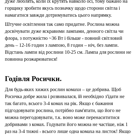
дуже люблять, коли їх крутять навколо осі, тому бажано на
горщику зробити якусь позначку щодо сторони світла і
намагатися завжди дотримуватись цього напрямку.
Штучне освітлення так само придатне. Рослина можна
досвічувати дуже яскравими лампами, денного світла чи
флора, з потужністю ~36 Вт і більше - повний світловий
день – 12-16 годин з лампою, 8 годин – ніч, без лампи.
Відстань лампи від рослини 10-25 см. Лампа для рослини не
повинна розжарюватися!
Годівля Росички.
Для будь-яких хижих рослин комахи – це добрива. Щоб
Росичка добре жила і розвивалася, їй необхідно з'їдати не
так багато, всього 3-4 комах на рік. Якщо є бажання
підгодовувати рослина, потрібно пам'ятати, що його не
можна перегодовувати, т.к. воно може перенасититися
добривами з комах. Годувати його можна не частіше, ніж 1
раз на 3-4 тижні - всього лише одна комаха на листок! Якщо