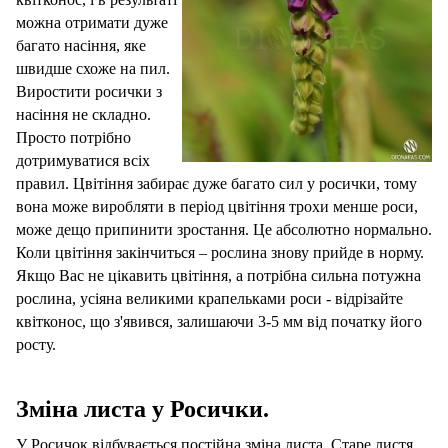
можна отримати дуже
багато насіння, яке
швидше схоже на пил.
Виростити росички з
насіння не складно.
Просто потрібно
дотримуватися всіх
правил. Цвітіння забирає дуже багато сил у росички, тому
вона може виробляти в період цвітіння трохи менше роси,
може дещо припинити зростання. Це абсолютно нормально.
Коли цвітіння закінчиться – рослина знову прийде в норму.
Якщо Вас не цікавить цвітіння, а потрібна сильна потужна
рослина, усіяна великими крапельками роси - відрізайте
квітконос, що з'явився, залишаючи 3-5 мм від початку його
росту.
Зміна листа у Росички.
У Росичок відбувається постійна зміна листа. Старе листя