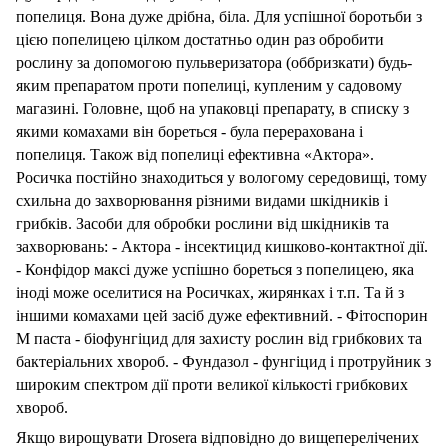
попелиця. Вона дуже дрібна, біла. Для успішної боротьби з
цією попелицею цілком достатньо один раз обробити
рослину за допомогою пульверизатора (оббризкати) будь-
яким препаратом проти попелиці, купленим у садовому
магазині. Головне, щоб на упаковці препарату, в списку з
якими комахами він бореться - була перерахована і
попелиця. Також від попелиці ефективна «Актора».
Росичка постійно знаходиться у вологому середовищі, тому
схильна до захворювання різними видами шкідників і
грибків. Засоби для обробки рослини від шкідників та
захворювань: - Актора - інсектицид кишково-контактної дії.
- Конфідор максі дуже успішно бореться з попелицею, яка
іноді може оселитися на Росичках, жирянках і т.п. Та й з
іншими комахами цей засіб дуже ефективний. - Фітоспорин
М паста - біофунгіцид для захисту рослин від грибкових та
бактеріальних хвороб. - Фундазол - фунгіцид і протруйник з
широким спектром дії проти великої кількості грибкових
хвороб.
Якщо вирощувати Drosera відповідно до вищеперелічених