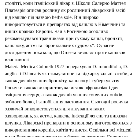
столітті, коли італійський лікар зі Школи Салерно Маттея
Платеарія описав рослину як рослинний лікарський засіб
від кашлю під назвою herba sole. Він широко
використовується в препаратах від кашлю в Німеччині та
інших країнах Європи. Чай з Росичкою особливо
рекомендувався травниками при сухому кашлі, бронхіті,
кашлюку, астмі та "бронхіальних судомах". Сучасне
дослідження показало, що Drosera виявляє протикашльові
властивості.
Materia Medica Culbreth 1927 перерахував D. rotundifolia, D.
anglica і D.linearis як стимулятори та відхаркувальні засоби, а
також для лікування бронхіту, кашлюку і туберкульозу.
Росички також використовувалися як афродизіак і для
зміцнення серця, а також для лікування сонячних опіків,
зубного болю, і запобігання ластовиння. Сьогодні росичка
зазвичай використовується для лікування таких
захворювань, як астма, кашель, інфекції легень та виразки
шлунка. Лікарські препарати в основному виготовляються з
використанням коренів, квітів та листя. Оскільки всі місцеві
види Росичок захищаються в багатьох частинах Європи та