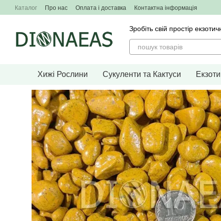
Перейти до основного контенту
Каталог
Про нас
Оплата і доставка
Контактна інформація
Зробіть свій простір екзо
Хижі Рослини
Сукуленти та Кактуси
Екзоти