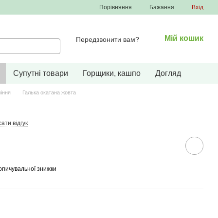
Порівняння
Бажання
Вхід
Мій кошик
Передзвонити вам?
Супутні товари
Горщики, кашпо
Догляд
іння
Галька окатана жовта
ати відгук
опичувальної знижки