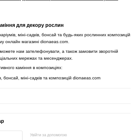
аміння для декору рослин
ріумів, міні-садків, бонсай та будь-яких рослинних композицій
му онлайн магазині dionaeas.com.
о можете нам зателефонувати, а також замовити зворотній
соціальних мережах та месенджерах.
ивного каміння в композиціях:
ар
Увійти за допомогою