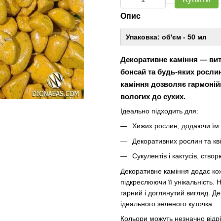
Опис
Упаковка: об'єм - 50 мл
Декоративне каміння — вит
бонсай та будь-яких росли
каміння дозволяє гармонійн
вологих до сухих.
Ідеально підходить для:
Хижих рослин, додаючи їм 
Декоративних рослин та кві
Сукулентів і кактусів, ство
Декоративне каміння додає кож
підкреслюючи її унікальність. 
гарний і доглянутий вигляд. Д
ідеального зеленого куточка.
Кольори можуть незначно відрі