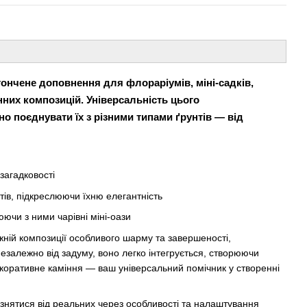
ончене доповнення для флораріумів, міні-садків,
нних композицій. Універсальність цього
о поєднувати їх з різними типами ґрунтів — від
загадковості
тів, підкреслюючи їхню елегантність
рюючи з ними чарівні міні-оази
ній композиції особливого шарму та завершеності,
Незалежно від задуму, воно легко інтегрується, створюючи
екоративне каміння — ваш універсальний помічник у створенні
знятися від реальних через особливості та налаштування