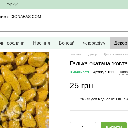
Укр
Рус
тичним з DIONAEAS.COM
чні рослини
Насіння
Бонсай
Флораріум
Декор
Головна
Декор
Декоративне кам
Галька окатана жовта
В наявності
Артикул: K22
Напис
25 грн
Увійти
для відображення нак
%
Купити