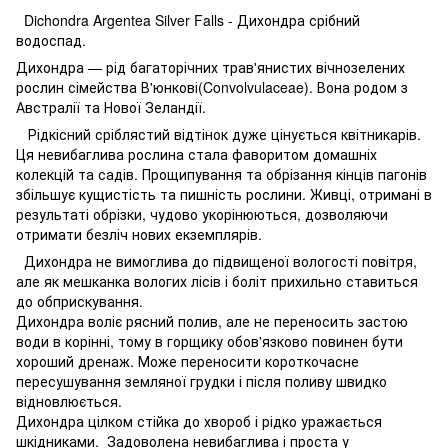
Dichondra Argentea Silver Falls - Дихондра срібний
водоспад.
Дихондра — рід багаторічних трав'янистих вічнозелених
рослин сімейства В'юнкові(Convolvulaceae). Вона родом з
Австралії та Нової Зеландії.
Рідкісний сріблястий відтінок дуже цінується квітникарів.
Ця невибаглива рослина стала фаворитом домашніх
колекцій та садів. Прощипування та обрізання кінців пагонів
збільшує кущистість та пишність рослини. Живці, отримані в
результаті обрізки, чудово укорінюються, дозволяючи
отримати безліч нових екземплярів.
Дихондра не вимоглива до підвищеної вологості повітря,
але як мешканка вологих лісів і боліт прихильно ставиться
до обприскування.
Дихондра воліє рясний полив, але не переносить застою
води в корінні, тому в горщику обов'язково повинен бути
хороший дренаж. Може переносити короткочасне
пересушування земляної грудки і після поливу швидко
відновлюється.
Дихондра цілком стійка до хвороб і рідко уражається
шкідниками. Задоволена невибаглива і проста у