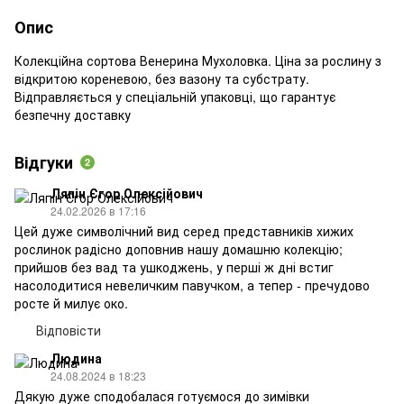
Опис
Колекційна сортова Венерина Мухоловка. Ціна за рослину з
відкритою кореневою, без вазону та субстрату.
Відправляється у спеціальній упаковці, що гарантує
безпечну доставку
Відгуки
2
Ляпін Єгор Олексійович
24.02.2026 в 17:16
Цей дуже символічний вид серед представників хижих
рослинок радісно доповнив нашу домашню колекцію;
прийшов без вад та ушкоджень, у перші ж дні встиг
насолодитися невеличким павучком, а тепер - пречудово
росте й милує око.
Відповісти
Людина
24.08.2024 в 18:23
Дякую дуже сподобалася готуємося до зимівки