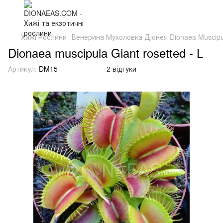
Хижі Рослини
Венерина Мухоловка Діонея Dionaea Muscipu
Dionaea muscipula Giant rosetted - L
Артикул:
DM15
2 відгуки