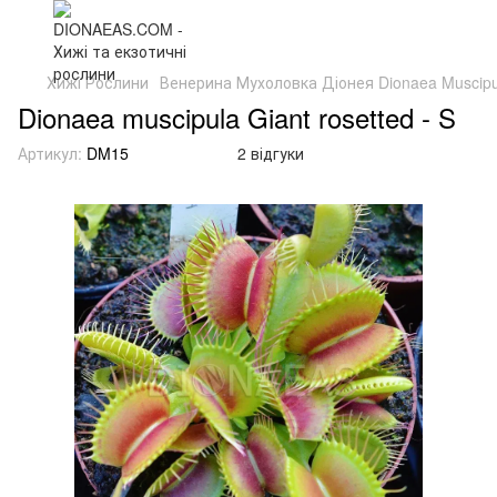
Хижі Рослини
Венерина Мухоловка Діонея Dionaea Muscipu
Dionaea muscipula Giant rosetted - S
Артикул:
DM15
2 відгуки