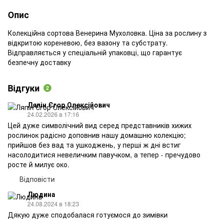
Опис
Колекційна сортова Венерина Мухоловка. Ціна за рослину з
відкритою кореневою, без вазону та субстрату.
Відправляється у спеціальній упаковці, що гарантує
безпечну доставку
Відгуки
2
Ляпін Єгор Олексійович
24.02.2026 в 17:16
Цей дуже символічний вид серед представників хижих
рослинок радісно доповнив нашу домашню колекцію;
прийшов без вад та ушкоджень, у перші ж дні встиг
насолодитися невеличким павучком, а тепер - пречудово
росте й милує око.
Відповісти
Людина
24.08.2024 в 18:23
Дякую дуже сподобалася готуємося до зимівки