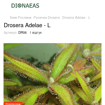
Хижі Рослини
Росичка Drosera
Drosera Adelae - L
Drosera Adelae - L
Артикул:
DR06
1 відгук
Розпродаж