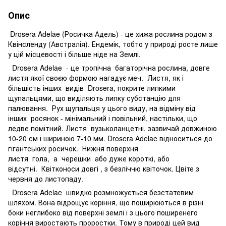
Опис
Drosera Adelae (Росичка Адель) - це хижа рослина родом з
Квінсленду (Австралія). Ендемік, тобто у природі росте лише
у цій місцевості і більше ніде на Землі.
Drosera Adelae - це тропічна багаторічна рослина, довге
листя якої своєю формою нагадує меч. Листя, як і
більшість інших видів Drosera, покрите липкими
щупальцями, що виділяють липку субстанцію для
палювання. Рух щупальця у цього виду, на відміну від
інших росянок - мінімальний і повільний, настільки, що
ледве помітний. Листя вузьколанцетні, зазвичай довжиною
10-20 см і шириною 7-10 мм. Drosera Adelae відноситься до
гігантських росичок. Нижня поверхня
листя гола, а черешки або дуже короткі, або
відсутні. Квітконоси довгі , з безліччю квіточок. Цвіте з
червня до листопаду.
Drosera Adelae швидко розмножується безстатевим
шляхом. Вона відрощує коріння, що поширюються в різні
боки неглибоко від поверхні землі і з цього поширенего
коріння виростають проростки. Тому в природі цей вид