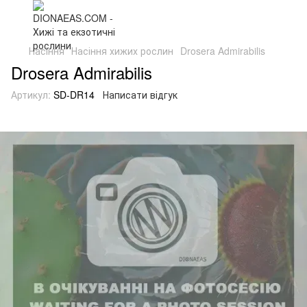
Насіння
Насіння хижих рослин
Drosera Admirabilis
Drosera Admirabilis
Артикул:
SD-DR14
Написати відгук