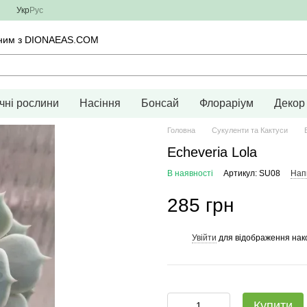
Укр
Рус
тичним з DIONAEAS.COM
чні рослини
Насіння
Бонсай
Флораріум
Декор
Головна
Сукуленти та Кактуси
Echeveria Lola
В наявності
Артикул: SU08
Напи
285 грн
Увійти
для відображення нак
%
Купити