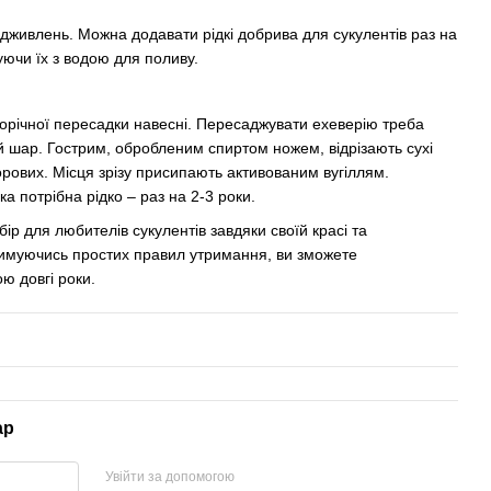
підживлень. Можна додавати рідкі добрива для сукулентів раз на
шуючи їх з водою для поливу.
річної пересадки навесні. Пересаджувати ехеверію треба
й шар. Гострим, обробленим спиртом ножем, відрізають сухі
орових. Місця зрізу присипають активованим вугіллям.
 потрібна рідко – раз на 2-3 роки.
ір для любителів сукулентів завдяки своїй красі та
тримуючись простих правил утримання, ви зможете
ю довгі роки.
ар
Увійти за допомогою