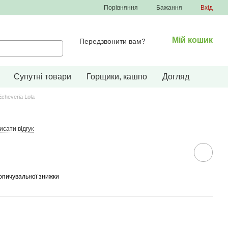
Порівняння
Бажання
Вхід
Мій кошик
Передзвонити вам?
Супутні товари
Горщики, кашпо
Догляд
Echeveria Lola
сати відгук
опичувальної знижки