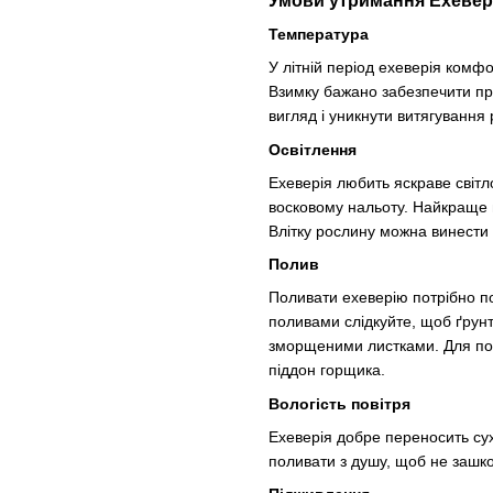
Умови утримання Ехевері
Температура
У літній період ехеверія комф
Взимку бажано забезпечити про
вигляд і уникнути витягування 
Освітлення
Ехеверія любить яскраве світл
восковому нальоту. Найкраще 
Влітку рослину можна винести 
Полив
Поливати ехеверію потрібно по
поливами слідкуйте, щоб ґрунт
зморщеними листками. Для по
піддон горщика.
Вологість повітря
Ехеверія добре переносить сух
поливати з душу, щоб не зашко