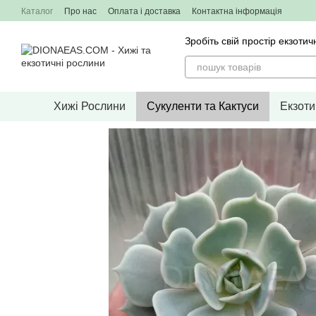
Перейти до основного контенту
Каталог
Про нас
Оплата і доставка
Контактна інформація
Зробіть свій простір екзо
Хижі Рослини
Сукуленти та Кактуси
Екзоти