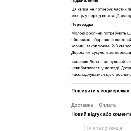
Підживлення
Ця квітка не потребує частих 
місяць у період вегетації, змі
Пересадка
Молоді рослини потребують що
обережно, зберігаючи воскови
корінці, захоплюючи 2-3 см зд
Дорослим сукулентам пересадка
Ехеверія Лола – це чудовий виб
невибагливості у догляді. До
насолоджуватися цією рослино
Поширити у соцмережах
Доставка
Оплата
Новий відгук або комент