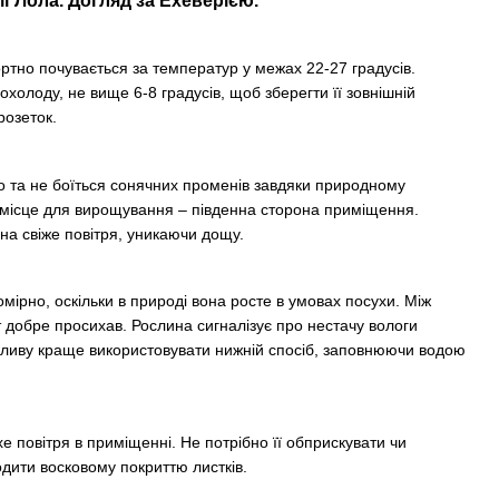
ї Лола. Догляд за Ехеверією.
ортно почувається за температур у межах 22-27 градусів.
холоду, не вище 6-8 градусів, щоб зберегти її зовнішній
розеток.
о та не боїться сонячних променів завдяки природному
місце для вирощування – південна сторона приміщення.
на свіже повітря, уникаючи дощу.
мірно, оскільки в природі вона росте в умовах посухи. Між
 добре просихав. Рослина сигналізує про нестачу вологи
ливу краще використовувати нижній спосіб, заповнюючи водою
е повітря в приміщенні. Не потрібно її обприскувати чи
дити восковому покриттю листків.