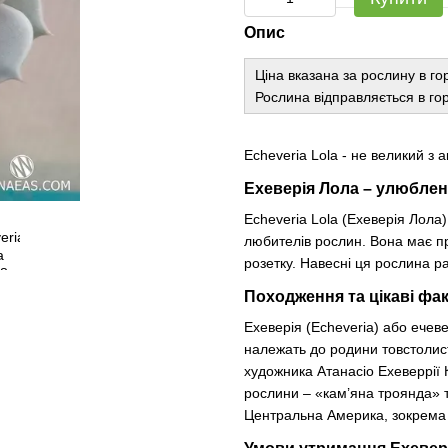
Опис
Ціна вказана за рослину в го
Рослина відправляється в гор
Echeveria Lola - не великий з 
Ехеверія Лола – улюблен
Echeveria Lola (Ехеверія Лола)
любителів рослин. Вона має п
розетку. Навесні ця рослина р
Походження та цікаві фа
Ехеверія (Echeveria) або ечев
належать до родини товстолис
художника Атанасіо Ехеверрії 
рослини – «кам’яна троянда» т
Центральна Америка, зокрема з