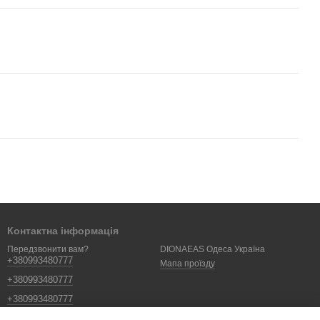
Контактна інформація
DIONAEAS Одеса Україна
Передзвонити вам?
+380993480777
Мапа проїзду
+380993480777
+380993480777
dionaeas.com@gmail.com