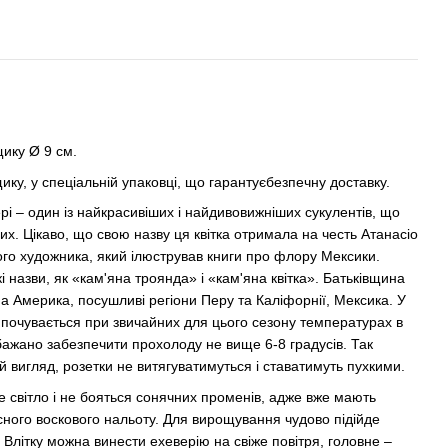
рщику
Ø 9 см.
ику, у спеціальній упаковці, що гарантуєбезпечну доставку.
рі – один із найкрасивіших і найдивовижніших сукулентів, що
их. Цікаво, що свою назву ця квітка отримала на честь Атанасіо
ого художника, який ілюстрував книги про флору Мексики.
і назви, як «кам'яна троянда» і «кам'яна квітка». Батьківщина
на Америка, посушливі регіони Перу та Каліфорнії, Мексика. У
о почувається при звичайних для цього сезону температурах в
бажано забезпечити прохолоду не вище 6-8 градусів. Так
й вигляд, розетки не витягуватимуться і ставатимуть пухкими.
 світло і не бояться сонячних променів, адже вже мають
сного воскового нальоту. Для вирощування чудово підійде
Влітку можна винести ехеверію на свіже повітря, головне –