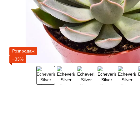
Розпродаж
−33%