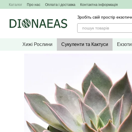
Перейти до основного контенту
Каталог
Про нас
Оплата і доставка
Контактна інформація
Зробіть свій простір екзо
Хижі Рослини
Сукуленти та Кактуси
Екзоти