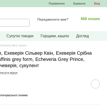
Порівняння
Бажання
Вхід
Мій кошик
Передзвонити вам?
Супутні товари
Горщики, кашпо
Догляд
Echeveria Silver Queen
n, Ехеверія Сільвер Квін, Ехеверія Срібна
finis grey form, Echeveria Grey Prince,
ечеверія, сукулент
писати відгук
опичувальної знижки