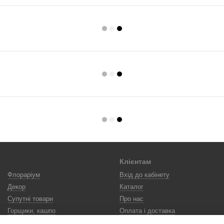
Клієнтам
Флораріум
Вхід до кабінету
Декор
Каталог
Супутні товари
Про нас
Горщики, кашпо
Оплата і доставка
Догляд
Контактна інформація