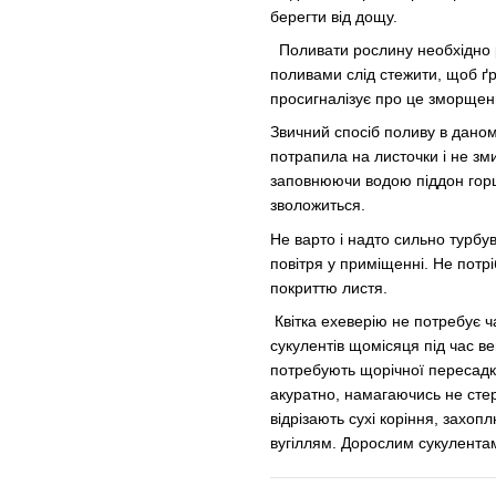
берегти від дощу.
Поливати рослину необхідно рі
поливами слід стежити, щоб ґр
просигналізує про це зморщен
Звичний спосіб поливу в даном
потрапила на листочки і не зм
заповнюючи водою піддон горщи
зволожиться.
Не варто і надто сильно турбу
повітря у приміщенні. Не потр
покриттю листя.
Квітка ехеверію не потребує ч
сукулентів щомісяця під час ве
потребують щорічної пересадк
акуратно, намагаючись не сте
відрізають сухі коріння, захо
вугіллям. Дорослим сукулентам