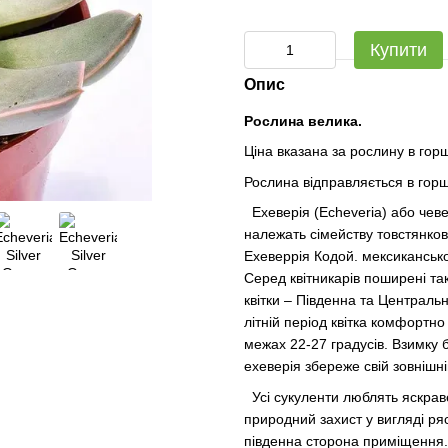
Купити
Опис
Рослина велика.
Ціна вказана за рослину в го
Рослина відправляється в горщ
Ехеверія (Echeveria) або чеве
належать сімейству товстянков
Ехеверрія Кодой. мексиканськ
Серед квітникарів поширені так
квітки – Південна та Централь
літній період квітка комфортн
межах 22-27 градусів. Взимку 
ехеверія збереже свій зовнішні
Усі сукуленти люблять яскраве
природний захист у вигляді ря
південна сторона приміщення. 