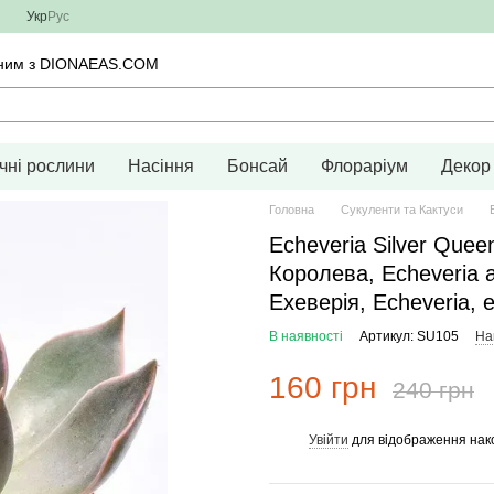
Укр
Рус
тичним з DIONAEAS.COM
чні рослини
Насіння
Бонсай
Флораріум
Декор
Головна
Сукуленти та Кактуси
Echeveria Silver Quee
Королева, Echeveria af
Ехеверія, Echeveria, 
В наявності
Артикул: SU105
На
160 грн
240 грн
Увійти
для відображення нак
%