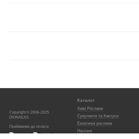
Каталог
Хижі Рослини
Copyright © 2008-2025
Сукуленти та Кактуси
DIONAEAS
Екзотичні рослини
Приймаємо до оплати
Насіння
Бонсай