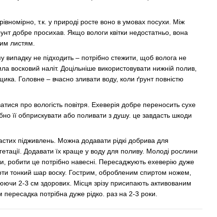
вномірно, т.к. у природі росте воно в умовах посухи. Між
унт добре просихав. Якщо вологи квітки недостатньо, вона
им листям.
у випадку не підходить – потрібно стежити, щоб волога не
ила восковий наліт. Доцільніше використовувати нижній полив,
ка. Головне – вчасно зливати воду, коли ґрунт повністю
ватися про вологість повітря. Ехеверія добре переносить сухе
ібно її обприскувати або поливати з душу. це завдасть шкоди
астих підживлень. Можна додавати рідкі добрива для
гетації. Додавати їх краще у воду для поливу. Молоді рослини
и, робити це потрібно навесні. Пересаджують ехеверію дуже
рти тонкий шар воску. Гострим, обробленим спиртом ножем,
плюючи 2-3 см здорових. Місця зрізу присипають активованим
 пересадка потрібна дуже рідко. раз на 2-3 роки.