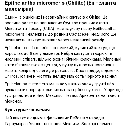
Epithelantha micromeris (Chilito) (Епітеланта
маломірна)
Одним із рідкісних і незвичайних кактусів є Chilito. Це
рослина росте на вапнякових ґрунтах гірських схилів
Мексики та Техасу (США), має наукову назву Epithelantha
micromeris і належить до родини Cactaceae. Іноді його ще
називають "кактус кнопка" через невеликий розмір.
Epithelantha micromeris – невеликий, кулястий кактус, що
виростає до 6 см у діаметрі. Ребра кактуса утворюють
численні спіралі, щільно вкриті білими колючками. Маленькі
квіти з'являються в центрі, у пучку пухнастих колючок, і
мають колір від білого до рожевого. Кислі плоди, відомі як
Chilitos, їстівні й містять велику кількість чорного насіння.
Epithelantha micromeris мешкає у вапняковому ґрунті або
вулканічних породах скелястих пагорбів і пустель. У природі
зустрічається в Нью-Мексико, Техасі, Аризоні та на півночі
Мексики.
Культурне значення
Цей кактус є одним з фальшивих Пейотів у народів
Тараумара і Уічоль на півночі Мексики. Знахарі племені