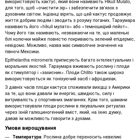
використовують кактус, який вони називають Hikuli Mulato,
для того, щоб «очистити зір» і забезпечити зв'язок з
духовним світом. Індіанці вірять, що цей кактус продовжує
життя добрим людям і зводить з розуму поганих. Тараумара
називають його «híkuli мулато» або «темношкірий пейот».
Чому його так називають, незважаючи на те, що маленькі
білі колючки майже повністю покривають зелений епідерміс,
невідомо. Можливо, назва має символічне значення на
півночі Мексики.
Epithelantha micromeris приписують багато інтелектуальних і
моральних якостей. Тараумара вживають рослину і плоди
як стимулятор і «захисник». Плоди Chilito також широко
використовуються як тонізуючий засіб і афродизіак.
З давніх часів плоди кактуса споживали вихідці з Америки
за те, що вони давали їм енергію, швидкість, силу і
витривалість у спортивних змаганнях. Крім того, шамани
використовували плоди рослини в лікувальних ритуалах
через їхній галюциногенний вміст, який, на їхню думку,
давав їм можливість говорити з духами.
Умови вирощування
Температура
: Рослина добре переносить невеликі