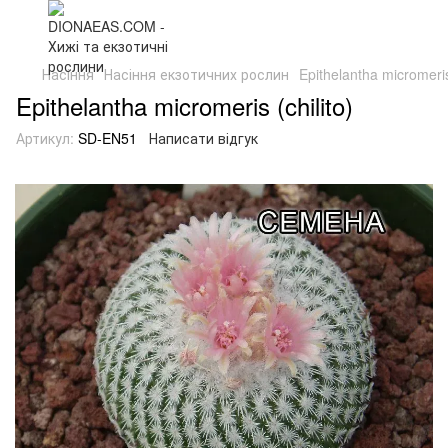
Насіння
Насіння екзотичних рослин
Epithelantha micromeris 
Epithelantha micromeris (chilito)
Артикул:
SD-EN51
Написати відгук