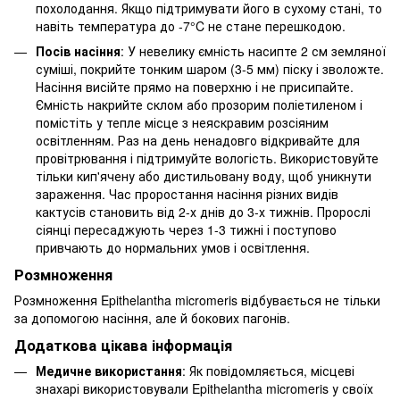
похолодання. Якщо підтримувати його в сухому стані, то
навіть температура до -7°C не стане перешкодою.
Посів насіння
: У невелику ємність насипте 2 см земляної
суміші, покрийте тонким шаром (3-5 мм) піску і зволожте.
Насіння висійте прямо на поверхню і не присипайте.
Ємність накрийте склом або прозорим поліетиленом і
помістіть у тепле місце з неяскравим розсіяним
освітленням. Раз на день ненадовго відкривайте для
провітрювання і підтримуйте вологість. Використовуйте
тільки кип'ячену або дистильовану воду, щоб уникнути
зараження. Час проростання насіння різних видів
кактусів становить від 2-х днів до 3-х тижнів. Пророслі
сіянці пересаджують через 1-3 тижні і поступово
привчають до нормальних умов і освітлення.
Розмноження
Розмноження Epithelantha micromeris відбувається не тільки
за допомогою насіння, але й бокових пагонів.
Додаткова цікава інформація
Медичне використання
: Як повідомляється, місцеві
знахарі використовували Epithelantha micromeris у своїх