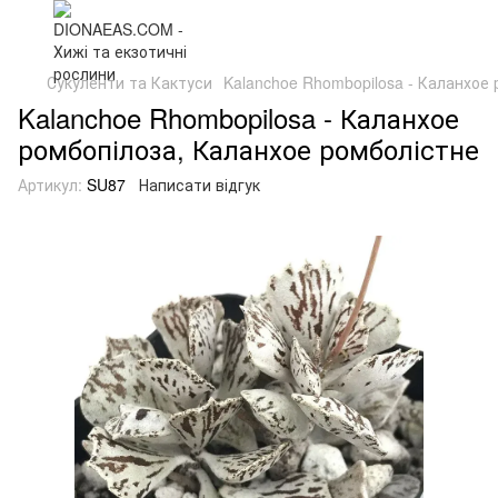
Сукуленти та Кактуси
Kalanchoe Rhombopilosa - Каланхое
Kalanchoe Rhombopilosa - Каланхое
ромбопілоза, Каланхое ромболістне
Артикул:
SU87
Написати відгук