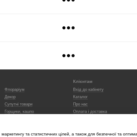
Клієнтам
Флораріум
Вхід до кабінету
Декор
Каталог
Супутні товари
Про нас
Горщики, кашпо
Оплата і доставка
Догляд
Контактна інформація
 маркетингу та статистичних цілей, а також для безпечної та оптим