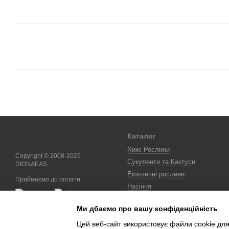
Каталог
Хижі Рослини
Copyright © 2008-2025
Сукуленти та Кактуси
DIONAEAS
Екзотичні рослини
Приймаємо до оплати
Насіння
Бонсай
Ми дбаємо про вашу конфіденційність
Мобільна версія
Цей веб-сайт використовує файли cookie для