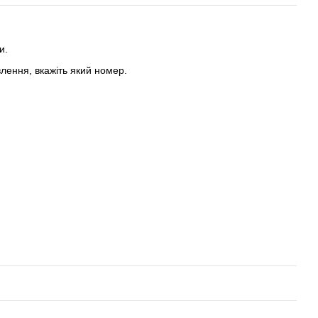
и.
влення, вкажіть який номер.