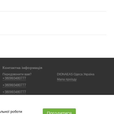
Контактна інформація
DIONAEAS Одеса Україна
Передзвонити вам?
+380993480777
Мапа проїзду
+380993480777
+380993480777
dionaeas.com@gmail.com
Ми в соцмережах
альної роботи
Погодитися