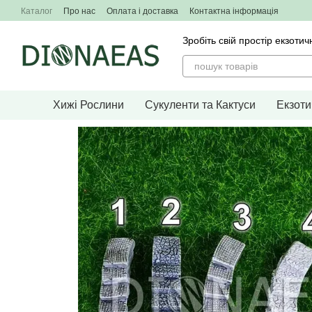
Перейти до основного контенту
Каталог
Про нас
Оплата і доставка
Контактна інформація
Зробіть свій простір екзо
Хижі Рослини
Сукуленти та Кактуси
Екзоти