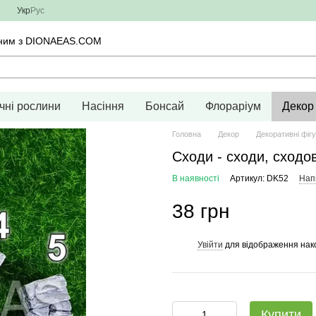
Укр
Рус
тичним з DIONAEAS.COM
чні рослини
Насіння
Бонсай
Флораріум
Декор
Головна
Декор
Декоративні фіг
Сходи - сходи, сход
В наявності
Артикул: DK52
Напи
38 грн
Увійти
для відображення нак
%
Купити