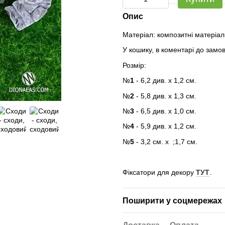
Опис
Матеріал: композитні матеріал
У кошику, в коментарі до замо
Розмір:
№
1
- 6,2
див. х 1,2 см.
№
2
- 5,8 див. х 1,3 см.
№
3
- 6,5 див. х 1,0 см.
№
4
- 5,9 див. х 1,2 см.
№
5
- 3,2 см. х ;1,7 см.
Фіксатори для декору
ТУТ
.
Поширити у соцмережах