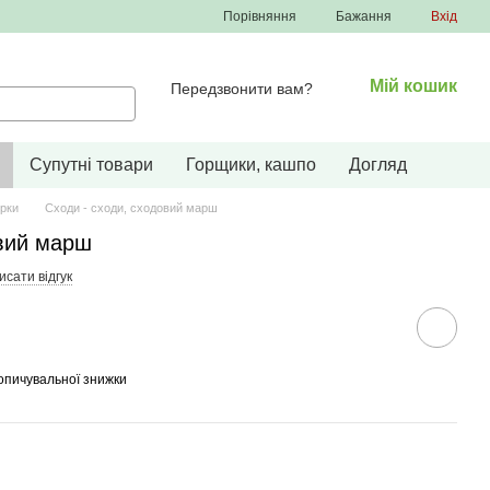
Порівняння
Бажання
Вхід
Мій кошик
Передзвонити вам?
Супутні товари
Горщики, кашпо
Догляд
урки
Сходи - сходи, сходовий марш
овий марш
сати відгук
опичувальної знижки