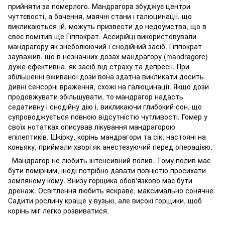
прийняти за померлого. Мандрагора збуджує центри
чуттєвості, а бачення, маячні стани і галюцинації, що
викликаються їй, можуть призвести до недоумства, що в
своє помітив ще Гіппократ. Ассирійці використовували
мандрагору як знеболюючий і снодійний засіб. Гіппократ
зауважив, що в незначних дозах мандрагору (mandragore)
дуже ефективна, як засіб від страху та депресії. При
збільшенні вживаної дози вона здатна викликати досить
дивні сенсорні враження, схожі на галюцинації. Якщо дози
продовжувати збільшувати, то мандрагор надасть
седативну і снодійну дію і, викликаючи глибокий сон, що
супроводжується повною відсутністю чутливості. Гомер у
своїх нотатках описував лікування мандрагорою
епілептиків. Шкірку, корінь мандрагори та сік, настояні на
коньяку, приймали хворі як анестезуючий перед операцією.
Мандрагор не любить інтенсивний полив. Тому полив має
бути помірним, іноді потрібно давати повністю просихати
земляному кому. Внизу горщика обов'язково має бути
дренаж. Освітлення любить яскраве, максимально сонячне.
Садити рослину краще у вузькі, але високі горщики, щоб
корінь міг легко розвиватися.