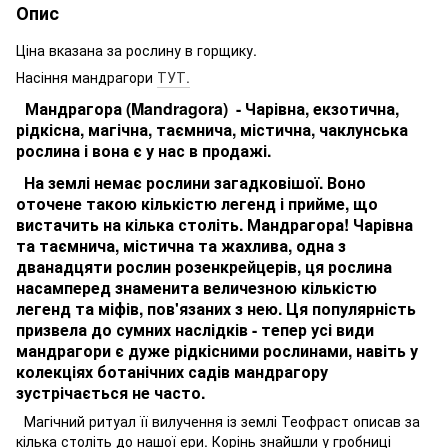
Опис
Ціна вказана за рослину в горщику.
Насіння мандрагори
ТУТ.
Мандрагора (
Mandragora)
-
Чарівна, екзотична,
рідкісна, магічна, таємнича, містична, чаклунська
рослина і вона є у нас в продажі.
На землі немає рослини загадковішої. Воно
оточене такою кількістю легенд і прийме, що
вистачить на кілька століть. Мандрагора! Чарівна
та таємнича, містична та жахлива, одна з
дванадцяти рослин розенкрейцерів, ця рослина
насамперед знаменита величезною кількістю
легенд та міфів, пов'язаних з нею. Ця популярність
призвела до сумних наслідків - тепер усі види
мандрагори є дуже рідкісними рослинами, навіть у
колекціях ботанічних садів мандрагору
зустрічається не часто.
Магічний ритуал її вилучення із землі Теофраст описав за
кілька століть до нашої ери. Корінь знайшли у гробниці