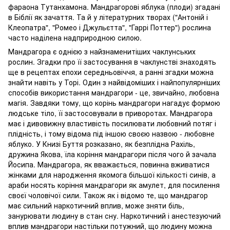
фараона Тутанхамона. Мандрагорові яблука (плоди) згадані
в Біблії як зачаття. Та й у літературних творах ("Антоній і
Клеопатра", "Ромео і Джульєтта", "Гаррі Поттер") рослина
часто наділена надприродною силою.
Мандрагора є однією з найзнаменитіших чаклунських
рослин. Згадки про її застосування в чаклунстві знаходять
ще в рецептах епохи середньовіччя, а ранні згадки можна
знайти навіть у Торі. Один з найвідоміших і найпопулярніших
способів використання мандрагори - це, звичайно, любовна
магія. Завдяки тому, що корінь мандрагори нагадує формою
людське тіло, її застосовували в приворотах. Мандрагора
має і дивовижну властивість посилювати любовний потяг і
плідність, і тому відома під іншою своєю назвою - любовне
яблуко. У Книзі Буття розказано, як безплідна Рахіль,
дружина Якова, їла коріння мандрагори після чого й зачала
Йосипа. Мандрагора, як вважається, повинна вживатися
жінками для народження якомога більшої кількості синів, а
араби носять коріння мандрагори як амулет, для посилення
своєї чоловічої сили. Також як і відомо те, що мандрагор
має сильний наркотичний вплив, може зняти біль,
занурювати людину в стан сну. Наркотичний і анестезуючий
вплив мандрагори настільки потужний, що людину можна