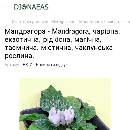
Екзотичні рослини
Мандрагора - Mandragora, чарівна, екзо
Мандрагора - Mandragora, чарівна,
екзотична, рідкісна, магічна,
таємнича, містична, чаклунська
рослина.
Артикул:
EX12
Написати відгук