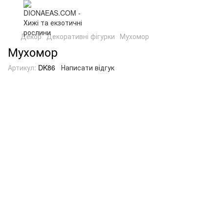
Декор
Декоративні фігурки
Мухомор
Мухомор
Артикул:
DK86
Написати відгук