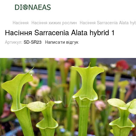
Насіння
Насіння хижих рослин
Насіння Sarracenia Alata hyb
Насіння Sarracenia Alata hybrid 1
Артикул:
SD-SR23
Написати відгук