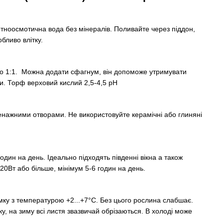
тноосмотична вода без мінералів. Поливайте через піддон,
бливо влітку.
або 1:1. Можна додати сфагнум, він допоможе утримувати
ви. Торф верховий кислий 2,5-4,5 pH
енажними отворами. Не використовуйте керамічні або глиняні
один на день. Ідеально підходять південні вікна а також
20Вт або більше, мінімум 5-6 годин на день.
мку з температурою +2...+7°C. Без цього рослина слабшає.
, на зиму всі листя звазвичай обрізаються. В холоді може