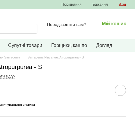
Порівняння
Бажання
Вхід
Мій кошик
Передзвонити вам?
Супутні товари
Горщики, кашпо
Догляд
ія Sarracenia
Sarracenia Flava var. Atropurpurea - S
Atropurpurea - S
ти відгук
опичувальної знижки