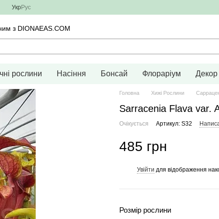
Укр
Рус
тичним з DIONAEAS.COM
чні рослини
Насіння
Бонсай
Флораріум
Декор
Головна
Хижі Рослини
Саррацен
Sarracenia Flava var. 
Очікується
Артикул: S32
Написа
485 грн
Увійти
для відображення нак
%
Розмір рослини