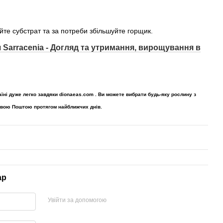
йте субстрат та за потреби збільшуйте горщик.
 Sarracenia - Догляд та утримання, вирощування в
їні дуже легко завдяки dionaeas.com . Ви можете вибрати будь-яку рослину з
Новою Поштою протягом найближчих днів.
ар
Увійти за допомогою