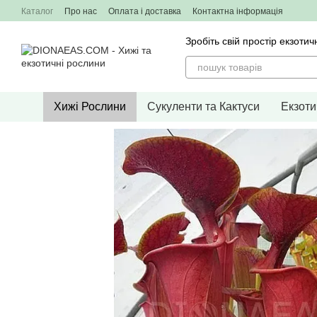
Перейти до основного контенту
Каталог
Про нас
Оплата і доставка
Контактна інформація
Зробіть свій простір екзо
Хижі Рослини
Сукуленти та Кактуси
Екзоти