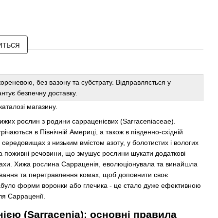
иться
кореневою, без вазону та субстрату. Відправляється у
антує безпечну доставку.
каталозі магазину.
 хижих рослин з родини сарраценієвих (Sarraceniaceae).
трічаються в Північній Америці, а також в південно-східній
 середовищах з низьким вмістом азоту, у болотистих і вологих
на поживні речовини, що змушує рослини шукати додаткові
махи. Хижа рослина Сарраценія, еволюціонувала та винайшла
вання та перетравлення комах, щоб доповнити своє
було форми воронки або глечика - це стало дуже ефективною
ля Сарраценії.
ією (Sarracenia): основні правила