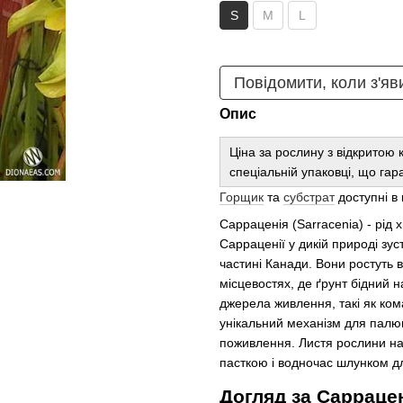
S
M
L
Повідомити, коли з'яв
Опис
Ціна за рослину з відкритою 
спеціальній упаковці, що гар
Горщик
та
субстрат
доступні в 
Сарраценія (Sarracenia) - рід
Сарраценії у дикій природі зус
частині Канади. Вони ростуть в
місцевостях, де ґрунт бідний 
джерела живлення, такі як ко
унікальний механізм для палю
поживлення. Листя рослини на
пасткою і водночас шлунком д
Догляд за Саррацен