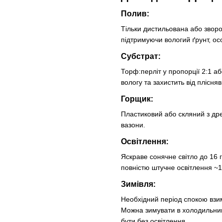
Полив:
Тільки дистильована або зворо
підтримуючи вологий ґрунт, осо
Субстрат:
Торф:перліт у пропорції 2:1 
вологу та захистить від плісня
Горщик:
Пластиковий або скляний з др
вазони.
Освітлення:
Яскраве сонячне світло до 16 г
повністю штучне освітлення ~1
Зимівля:
Необхідний період спокою взи
Можна зимувати в холодильнику
бути без освітлення.