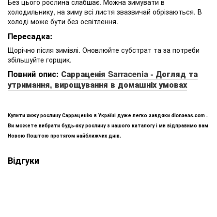
Без цього рослина слабшає. Можна зимувати в
холодильнику, на зиму всі листя звазвичай обрізаються. В
холоді може бути без освітлення.
Пересадка:
Щорічно після зимівлі. Оновлюйте субстрат та за потреби
збільшуйте горщик.
Повний опис:
Сарраценія Sarracenia - Догляд та
утримання, вирощування в домашніх умовах
Купити хижу рослину Сарраценію в Україні дуже легко завдяки dionaeas.com .
Ви можете вибрати будь-яку рослину з нашого каталогу і ми відправимо вам
Новою Поштою протягом найближчих днів.
Відгуки