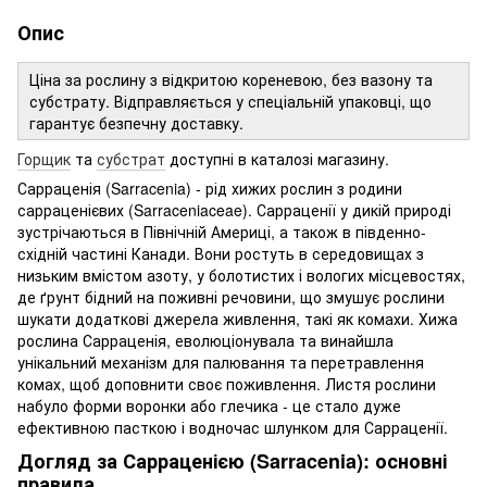
Опис
Ціна за рослину з відкритою кореневою, без вазону та
субстрату. Відправляється у спеціальній упаковці, що
гарантує безпечну доставку.
Горщик
та
субстрат
доступні в каталозі магазину.
Сарраценія (Sarracenia) - рід хижих рослин з родини
сарраценієвих (Sarraceniaceae). Сарраценії у дикій природі
зустрічаються в Північній Америці, а також в південно-
східній частині Канади. Вони ростуть в середовищах з
низьким вмістом азоту, у болотистих і вологих місцевостях,
де ґрунт бідний на поживні речовини, що змушує рослини
шукати додаткові джерела живлення, такі як комахи. Хижа
рослина Сарраценія, еволюціонувала та винайшла
унікальний механізм для палювання та перетравлення
комах, щоб доповнити своє поживлення. Листя рослини
набуло форми воронки або глечика - це стало дуже
ефективною пасткою і водночас шлунком для Сарраценії.
Догляд за Сарраценією (Sarracenia): основні
правила