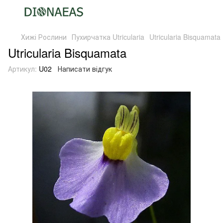
Хижі Рослини
Пухирчатка Utricularia
Utricularia Bisquamata
Utricularia Bisquamata
Артикул:
U02
Написати відгук