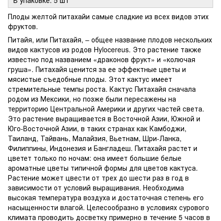
Плоды желтой питахайи самые сладкие из всех видов этих
фруктов.
Питайя, или Питахайя, – общее название плодов нескольких
видов кактусов из родов Hylocereus. Это растение также
известно под названием «драконов фрукт» и «колючая
груша». Питахайя ценится за ее эффектные цветы и
мясистые съедобные плоды. Этот кактус имеет
стремительные темпы роста. Кактус Питахайя сначала
родом из Мексики, но позже были пересажены на
территорию Центральной Америки и других частей света.
Это растение выращивается в Восточной Азии, Южной и
Юго-Восточной Азии, в таких странах как Камбоджи,
Таиланд, Тайвань, Малайзия, Вьетнам, Шри-Ланка,
Филиппины, Индонезия и Бангладеш. Питахайя растет и
цветет только по ночам: она имеет большие белые
ароматные цветы типичной формы для цветов кактуса.
Растение может цвести от трех до шести раз в год в
зависимости от условий выращивания. Необходима
высокая температура воздуха и достаточная степень его
насыщенности влагой. Целесообразно в условиях сурового
климата проводить досветку примерно в течение 5 часов в