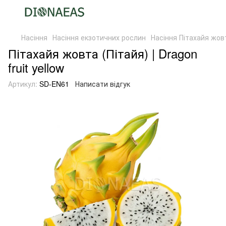
Насіння
Насіння екзотичних рослин
Насіння Пітахайя жовта
Пітахайя жовта (Пітайя) | Dragon
fruit yellow
Артикул:
SD-EN61
Написати відгук