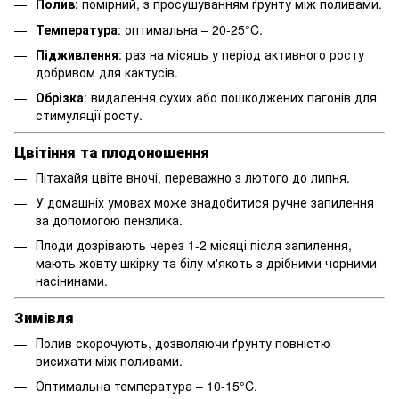
Полив
: помірний, з просушуванням ґрунту між поливами.
Температура
: оптимальна – 20-25°C.
Підживлення
: раз на місяць у період активного росту
добривом для кактусів.
Обрізка
: видалення сухих або пошкоджених пагонів для
стимуляції росту.
Цвітіння та плодоношення
Пітахайя цвіте вночі, переважно з лютого до липня.
У домашніх умовах може знадобитися ручне запилення
за допомогою пензлика.
Плоди дозрівають через 1-2 місяці після запилення,
мають жовту шкірку та білу м'якоть з дрібними чорними
насінинами.
Зимівля
Полив скорочують, дозволяючи ґрунту повністю
висихати між поливами.
Оптимальна температура – 10-15°C.