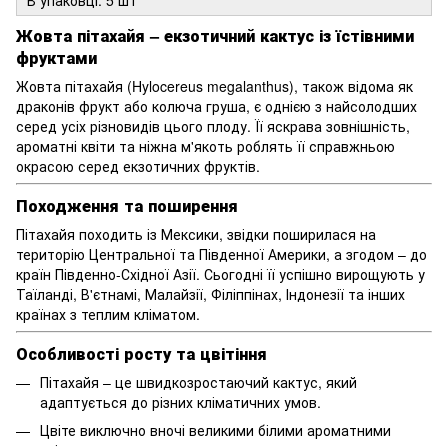
Жовта пітахайя – екзотичний кактус із їстівними
фруктами
Жовта пітахайя (Hylocereus megalanthus), також відома як
драконів фрукт або колюча груша, є однією з найсолодших
серед усіх різновидів цього плоду. Її яскрава зовнішність,
ароматні квіти та ніжна м'якоть роблять її справжньою
окрасою серед екзотичних фруктів.
Походження та поширення
Пітахайя походить із Мексики, звідки поширилася на
територію Центральної та Південної Америки, а згодом – до
країн Південно-Східної Азії. Сьогодні її успішно вирощують у
Таїланді, В'єтнамі, Малайзії, Філіппінах, Індонезії та інших
країнах з теплим кліматом.
Особливості росту та цвітіння
Пітахайя – це швидкозростаючий кактус, який
адаптується до різних кліматичних умов.
Цвіте виключно вночі великими білими ароматними