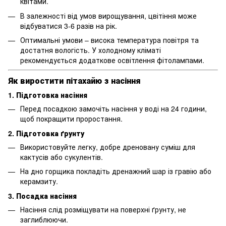
квітами.
В залежності від умов вирощування, цвітіння може
відбуватися 3-6 разів на рік.
Оптимальні умови – висока температура повітря та
достатня вологість. У холодному кліматі
рекомендується додаткове освітлення фітолампами.
Як виростити пітахайю з насіння
1. Підготовка насіння
Перед посадкою замочіть насіння у воді на 24 години,
щоб покращити проростання.
2. Підготовка ґрунту
Використовуйте легку, добре дреновану суміш для
кактусів або сукулентів.
На дно горщика покладіть дренажний шар із гравію або
керамзиту.
3. Посадка насіння
Насіння слід розміщувати на поверхні ґрунту, не
заглиблюючи.