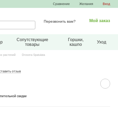
Сравнение
Желания
Вход
Мой заказ
Перезвонить вам?
Сопутствующие
Горшки,
ор
Уход
товары
кашпо
х растений
Drosera Spatulata
ставить отзыв
пительной скидки