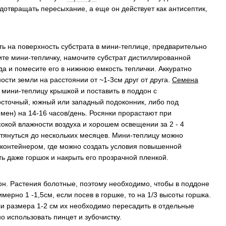
едотвращать пересыхание, а еще он действует как антисептик,
ь на поверхность субстрата в мини-теплице, предварительно
те мини-тепличку, намочите субстрат дистиллированной
а и помесите его в нижнюю емкость теплички. Аккуратно
ости земли на расстоянии от ~1-3см друг от друга.
Семена
ь мини-теплицу крышкой и поставить в поддон с
осточный, южный или западный подоконник, либо под
ен) на 14-16 часов/день. Росянки прорастают при
сокой влажности воздуха и хорошем освещении за 2 - 4
тянуться до нескольких месяцев. Мини-теплицу можно
контейнером, где можно создать условия повышенной
ь даже горшок и накрыть его прозрачной пленкой.
он. Растения болотные, поэтому необходимо, чтобы в поддоне
мерно 1 -1,5см, если посев в горшке, то на 1/3 высоты горшка.
гли размера 1-2 см их необходимо пересадить в отдельные
о использовать пинцет и зубочистку.