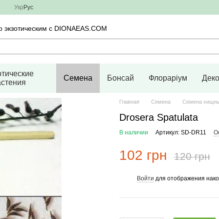
Укр
Рус
во экзотическим с DIONAEAS.COM
отические
Семена
Бонсай
Флораріум
Дек
астения
Главная
Семена
Семена хищны
Drosera Spatulata
В наличии
Артикул: SD-DR11
О
102 грн
120 грн
Войти
для отображения нако
%