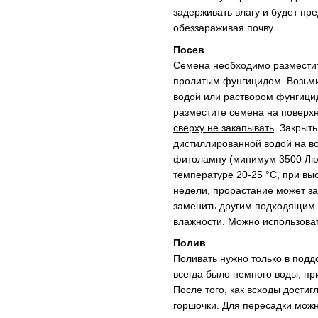
задерживать влагу и будет пр
обеззараживая почву.
Посев
Семена необходимо разместит
пролитым фунгицидом. Возьми
водой или раствором фунгицид
разместите семена на поверхн
сверху не закапывать
. Закрыт
дистиллированной водой на в
фитолампу (минимум 3500 Люм
температуре 20-25 °C, при вы
недели, прорастание может за
заменить другим подходящим 
влажности. Можно использоват
Полив
Поливать нужно только в подд
всегда было немного воды, при
После того, как всходы дости
горшочки. Для пересадки можн