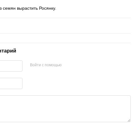
из семян вырастить Росянку.
нтарий
Войти с помощью