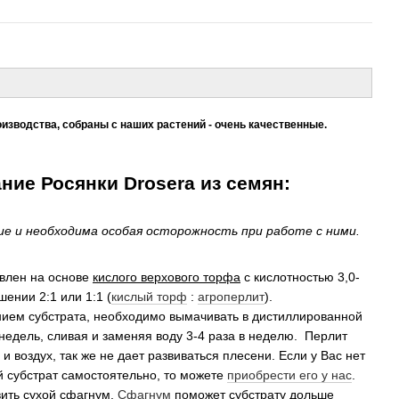
изводства, собраны с наших растений - очень качественные.
ие Росянки Drosera из семян:
ие и необходима особая осторожность при работе с ними.
влен на основе
кислого верхового торфа
с кислотностью 3,0-
шении 2:1 или 1:1 (
кислый торф
:
агроперлит
).
нием субстрата, необходимо вымачивать в дистиллированной
 недель, сливая и заменяя воду 3-4 раза в неделю. Перлит
и воздух, так же не дает развиваться плесени. Если у Вас нет
й субстрат самостоятельно, то можете
приобрести его у нас
.
вить сухой сфагнум.
Сфагнум
поможет субстрату дольше