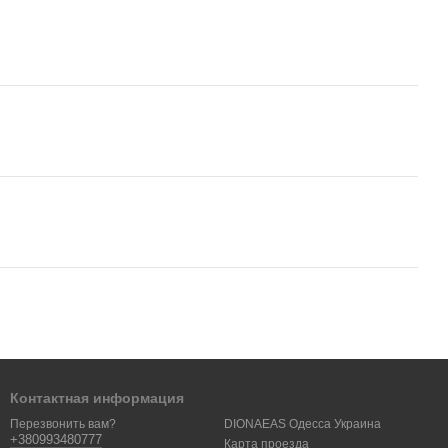
Контактная информация
DIONAEAS Одесса Украина
Перезвонить вам?
+380993480777
Карта проезда