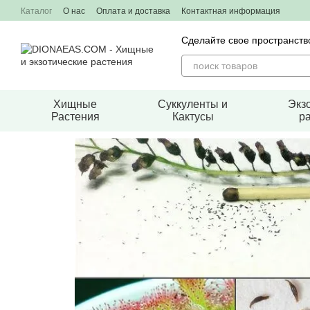
Перейти к основному контенту
Каталог
О нас
Оплата и доставка
Контактная информация
Сделайте свое пространст
Хищные
Суккуленты и
Экз
Растения
Кактусы
р