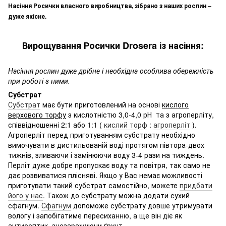
Насіння Росички власного виробництва, зібрано з наших рослин –
дуже якісне.
Вирощування Росички Drosera із насіння:
Насіння рослин дуже дрібне і необхідна особлива обережність
при роботі з ними.
Субстрат
Субстрат
має бути приготовлений на основі
кислого
верхового торфу
з кислотністю 3,0-4,0 рН та з агроперліту,
співвідношенні 2:1 або 1:1 (
кислий торф
:
агроперліт
).
Агроперліт перед приготуванням субстрату необхідно
вимочувати в дистильованій воді протягом півтора-двох
тижнів, зливаючи і замінюючи воду 3-4 рази на тиждень.
Перліт дуже добре пропускає воду та повітря, так само не
дає розвиватися плісняві. Якщо у Вас немає можливості
приготувати такий субстрат самостійно, можете
придбати
його у нас
. Також до субстрату можна додати сухий
сфагнум.
Сфагнум
допоможе субстрату довше утримувати
вологу і запобігатиме пересиханню, а ще він діє як
антисептик, знезаражуючи ґрунт.