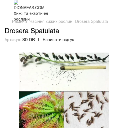
Насіння
Насіння хижих рослин
Drosera Spatulata
Drosera Spatulata
Артикул:
SD-DR11
Написати відгук