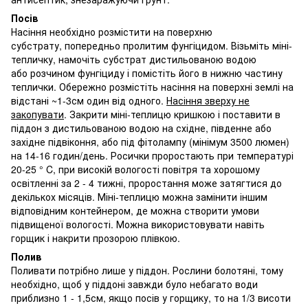
Посів
Насіння необхідно розмістити на поверхню
субстрату, попередньо пролитим фунгіцидом. Візьміть міні-
тепличку, намочіть субстрат дистильованою водою
або розчином фунгіциду і помістіть його в нижню частину
теплички. Обережно розмістіть насіння на поверхні землі на
відстані ~1-3см один від одного.
Насіння зверху не
закопувати
. Закрити міні-теплицю кришкою і поставити в
піддон з дистильованою водою на східне, південне або
західне підвіконня, або під фітолампу (мінімум 3500 люмен)
на 14-16 годин/день. Росички проростають при температурі
20-25 ° C, при високій вологості повітря та хорошому
освітленні за 2 - 4 тижні, проростання може затягтися до
декількох місяців. Міні-теплицю можна замінити іншим
відповідним контейнером, де можна створити умови
підвищеної вологості. Можна використовувати навіть
горщик і накрити прозорою плівкою.
Полив
Поливати потрібно лише у піддон. Рослини болотяні, тому
необхідно, щоб у піддоні завжди було небагато води
приблизно 1 - 1,5см, якщо посів у горщику, то на 1/3 висоти