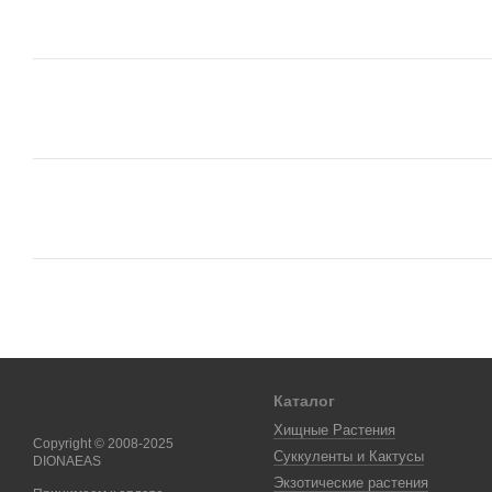
Каталог
Хищные Растения
Copyright © 2008-2025
Суккуленты и Кактусы
DIONAEAS
Экзотические растения