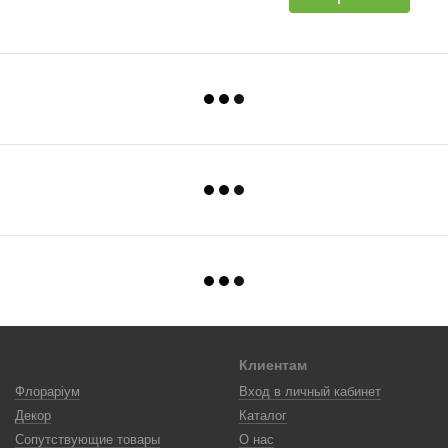
Клиентам
Флораріум
Вход в личный кабинет
Декор
Каталог
Сопутствующие товары
О нас