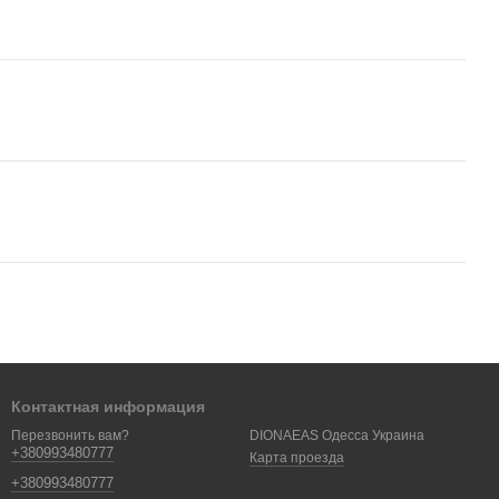
Контактная информация
DIONAEAS Одесса Украина
Перезвонить вам?
+380993480777
Карта проезда
+380993480777