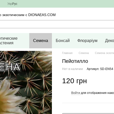
Укр
Рус
во экзотическим с DIONAEAS.COM
отические
Семена
Бонсай
Флораріум
Дек
астения
Главная
Семена
Семена экзоти
Пейотилло
Нет в наличии
Артикул: SD-EN54
120 грн
Войти
для отображения нако
%