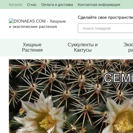
Перейти к основному контенту
Каталог
О нас
Оплата и доставка
Контактная информация
Сделайте свое пространст
Хищные
Суккуленты и
Экз
Растения
Кактусы
р