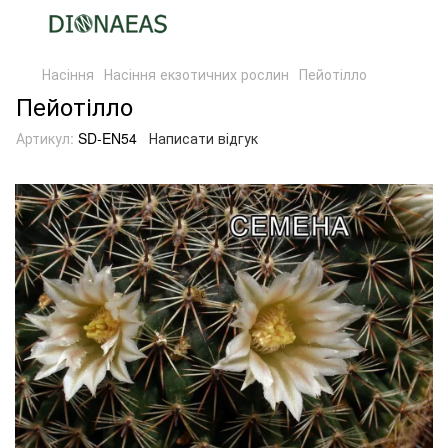
Насіння
Насіння екзотичних рослин
Пейотілло
Пейотілло
Артикул:
SD-EN54
Написати відгук