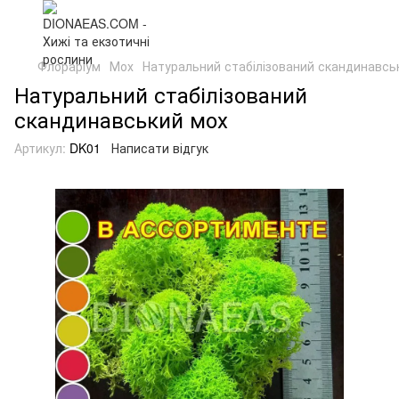
Флораріум
Мох
Натуральний стабілізований скандинавсь
Натуральний стабілізований
скандинавський мох
Артикул:
DK01
Написати відгук