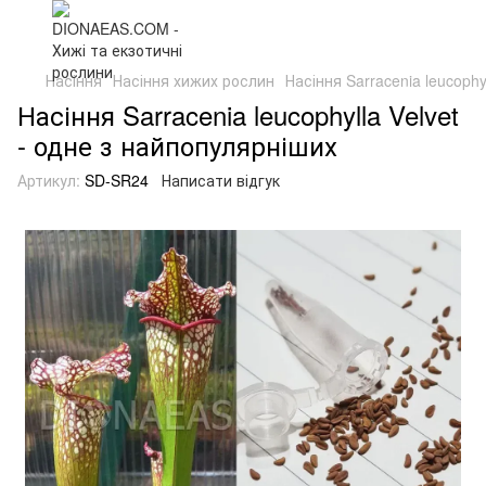
Насіння
Насіння хижих рослин
Насіння Sarracenia leucophy
Насіння Sarracenia leucophylla Velvet
- одне з найпопулярніших
Артикул:
SD-SR24
Написати відгук