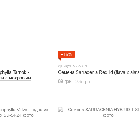
−15%
Артикул: SD-SR14
hylla Tarnok -
Семена Sarracenia Red lid (flava x alat
ия с махровым
89 грн
105 грн
сорт