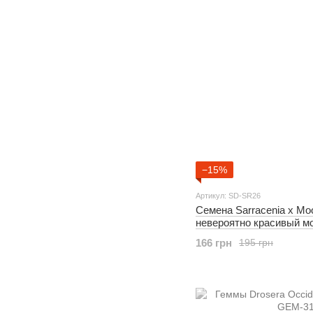
−15%
Артикул: SD-SR26
Семена Sarracenia x Moor
невероятно красивый м
166 грн
195 грн