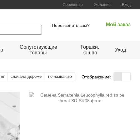
Сравнение
Желания
Вход
Мой заказ
Перезвонить вам?
Сопутствующие
Горшки,
ор
Уход
товары
кашпо
ле
сначала дороже
по названию
Отображение: