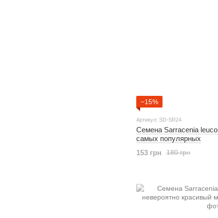
−15%
Артикул: SD-SR24
Семена Sarracenia leucop
самых популярных
153 грн
180 грн