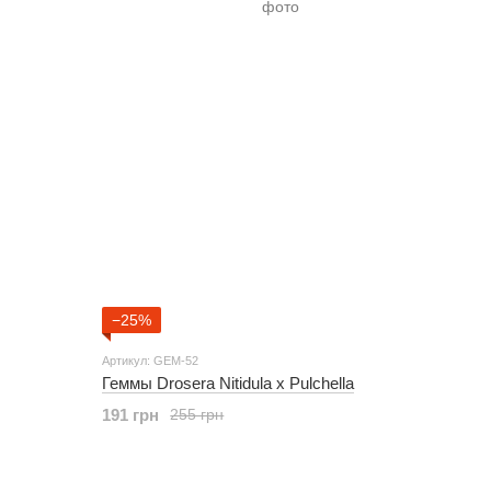
−25%
Артикул: GEM-52
Геммы Drosera Nitidula x Pulchella
191 грн
255 грн