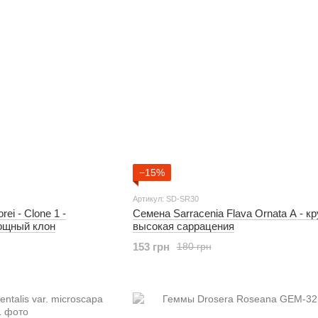
−15%
Артикул: SD-SR30
ei - Clone 1 -
Семена Sarracenia Flava Ornata A - кр
ощный клон
высокая саррацения
153 грн
180 грн