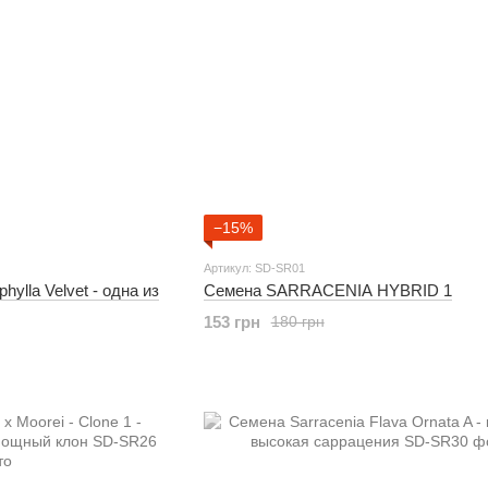
−15%
Артикул: SD-SR01
hylla Velvet - одна из
Семена SARRACENIA HYBRID 1
153 грн
180 грн