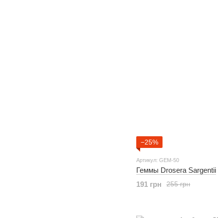
−25%
Артикул: GEM-50
Геммы Drosera Sargentii
191 грн
255 грн