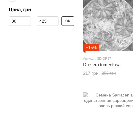
Цена, грн
От Цена, грн
До Цена, грн
OK
−15%
Артикул: SD-DR37
Drosera tomentosa
217 грн
255 грн