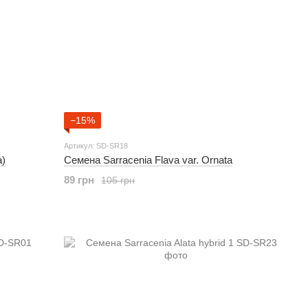
−15%
Артикул: SD-SR18
a)
Семена Sarracenia Flava var. Ornata
89 грн
105 грн