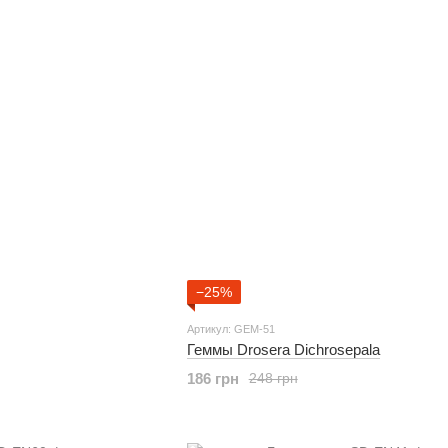
−25%
Артикул: GEM-51
Геммы Drosera Dichrosepala
186 грн
248 грн