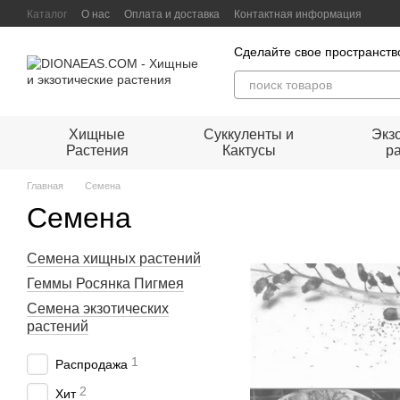
Перейти к основному контенту
Каталог
О нас
Оплата и доставка
Контактная информация
Сделайте свое пространст
Хищные
Суккуленты и
Экз
Растения
Кактусы
р
Главная
Семена
Семена
Семена хищных растений
Геммы Росянка Пигмея
Семена экзотических
растений
1
Распродажа
2
Хит