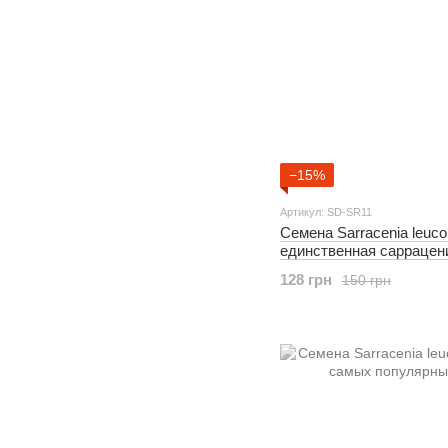
−15%
Артикул: SD-SR11
Семена Sarracenia leucop
единственная саррацен
цветком, очень редкий 
128 грн
150 грн