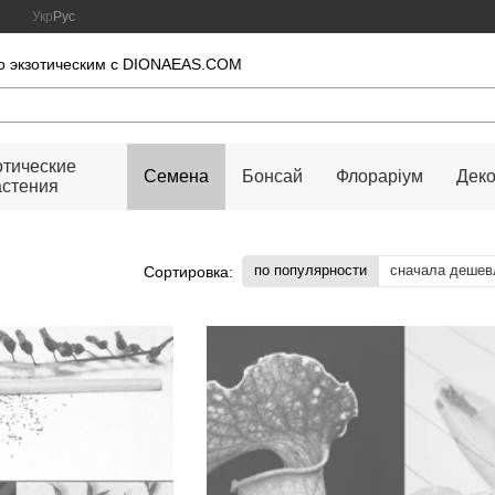
Укр
Рус
во экзотическим с DIONAEAS.COM
отические
Семена
Бонсай
Флораріум
Дек
астения
по популярности
сначала дешев
Сортировка: