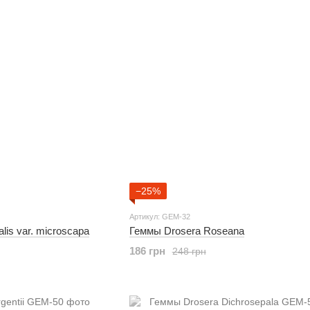
−25%
Артикул: GEM-32
lis var. microscapa
Геммы Drosera Roseana
186 грн
248 грн